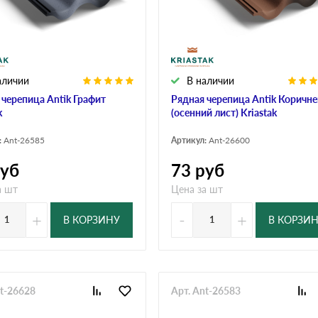
дулин
Ондулин Смарт
аличии
В наличии
кий
Шифер для грядок
 черепица Antik Графит
Рядная черепица Antik Коричн
k
(осенний лист) Kriastak
:
Ant-26585
Артикул:
Ant-26600
новой
уб
73
руб
а шт
Цена за шт
+
-
+
В КОРЗИНУ
В КОРЗИ
nt-26628
Арт. Ant-26583