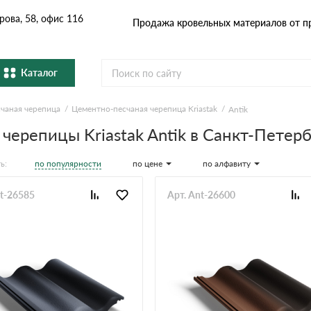
рова, 58, офис 116
Продажа кровельных материалов от п
Каталог
чаная черепица
Цементно-песчаная черепица Kriastak
Antik
Металлочерепица
Гибка
Cервисы расчёта
ерепицы Kriastak Antik в Санкт-Петерб
Натуральная керамическая
епица
Фибро
черепица
Расчет кровли из металлочерепицы
по популярности
по цене
по алфавиту
ь:
Расчет софитов для кровли
Профнастил и штакетник
Водос
nt-26585
Арт. Ant-26600
Расчет штакетника для забора
Расчет фальцевой кровли
Комплектующие