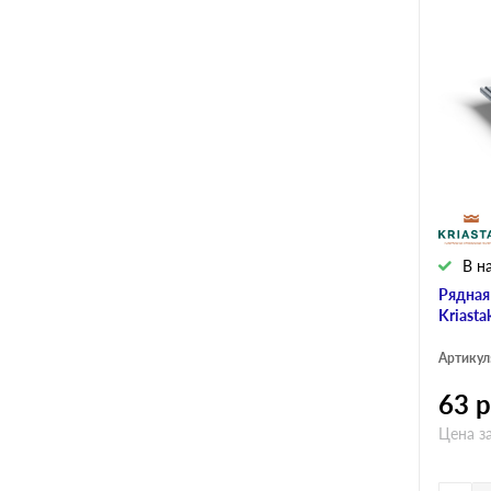
В н
Рядная
Kriasta
Артикул
63
р
Цена з