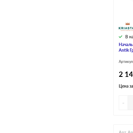
В н
Началь
Antik Г
Артикул
2 1
Цена з
-
Арт. A