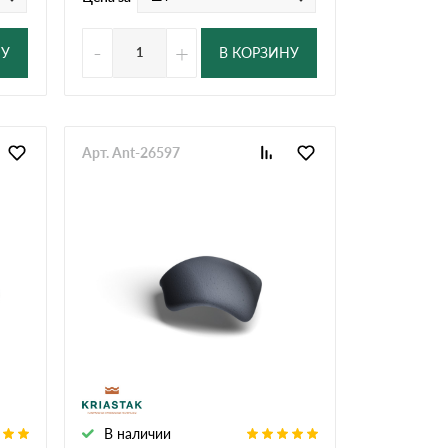
-
+
НУ
В КОРЗИНУ
Арт. Ant-26597
В наличии