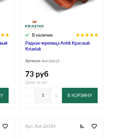
Ондутисс
Ондулина
В наличии
Шифер волновой
Шифер 8-волново
евый
Рядная черепица Antik Красный
Kriastak
Артикул:
Ant-26615
73
руб
Цена за шт
-
+
НУ
В КОРЗИНУ
Арт. Ant-26584