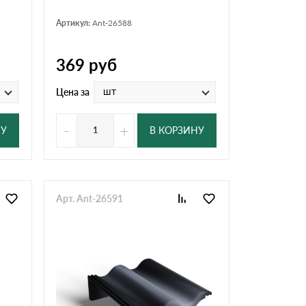
Артикул:
Ant-26588
369
руб
шт
Цена за
-
+
НУ
В КОРЗИНУ
Арт. Ant-26591