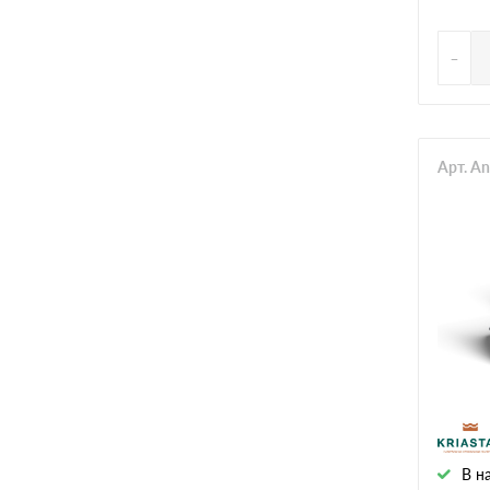
-
Арт. A
В н