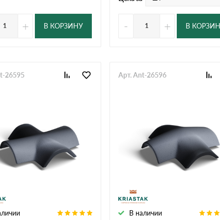
+
-
+
В КОРЗИНУ
В КОРЗИ
nt-26595
Арт. Ant-26596
аличии
В наличии