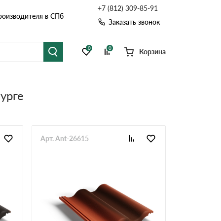
+7 (812) 309-85-91
роизводителя в СПб
Заказать звонок
0
0
Корзина
я черепица
Рулонная кровля
урге
цементная черепица
Фальцевая кровля
Расчет кровли из профнастила
Расчет водостока
точные системы
Софиты
Арт. Ant-26615
Расчет кровли
Расчет забора
Комплектующие д