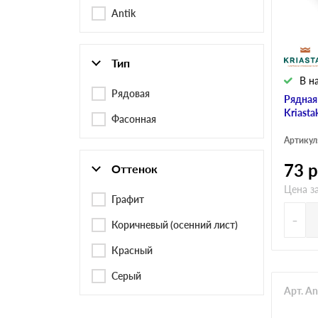
Черепица Он
Antik
Шифер
Тип
В н
Шифер плос
Рядовая
Рядная
Kriasta
Фасонная
Артикул
Шифер 7-вол
73
р
Оттенок
Цена з
Графит
-
Коричневый (осенний лист)
Красный
Серый
Арт. A