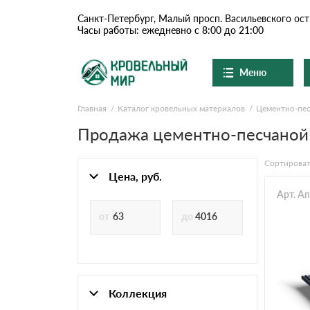
Санкт-Петербург, Малый просп. Васильевского ост
Часы работы: ежедневно с 8:00 до 21:00
Меню
Главная
Каталог кровельных материалов
Цементно-пес
Ондулин и шифер
О компании
Продажа цементно-песчаной ч
Доставка и оплата
Цементно-песчаная чер
Сортироват
Шоу-рум
Цена, руб.
Сланцевая кровля
Арт. A
Вопросы-ответы
Доборные элементы
Акции
Отзывы
Ондулин
Документы
Коллекция
Контакты