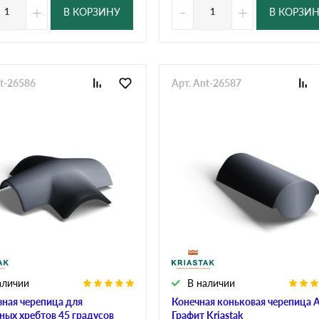
+
-
+
В КОРЗИНУ
В КОРЗИ
nt-26586
Арт. Ant-26587
аличии
В наличии
зная черепица для
Конечная коньковая черепица A
ных хребтов 45 градусов
Графит Kriastak