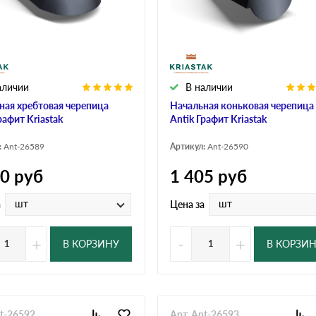
аличии
В наличии
ная хребтовая черепица
Начальная коньковая черепица
рафит Kriastak
Antik Графит Kriastak
:
Ant-26589
Артикул:
Ant-26590
40
руб
1 405
руб
шт
шт
а
Цена за
+
-
+
В КОРЗИНУ
В КОРЗИ
nt-26592
Арт. Ant-26593