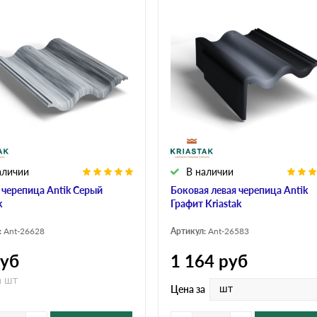
аличии
В наличии
 черепица Antik Серый
Боковая левая черепица Antik
k
Графит Kriastak
:
Ant-26628
Артикул:
Ant-26583
уб
1 164
руб
а шт
шт
Цена за