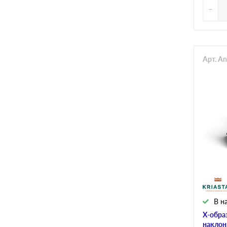
-
Арт. A
В н
Х-обра
наклон