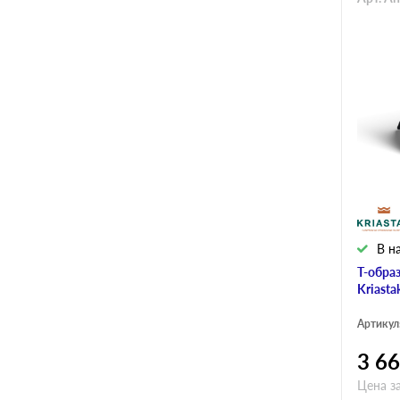
В н
Т-обра
Kriasta
Артикул
3 6
Цена з