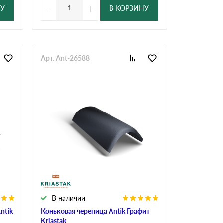
-
+
НУ
В КОРЗИНУ
Арт. Ant-26588
В наличии
ntik
Коньковая черепица Antik Графит
Kriastak