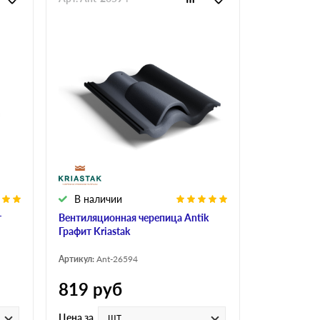
В наличии
т
Вентиляционная черепица Antik
Графит Kriastak
Артикул:
Ant-26594
819
руб
шт
Цена за