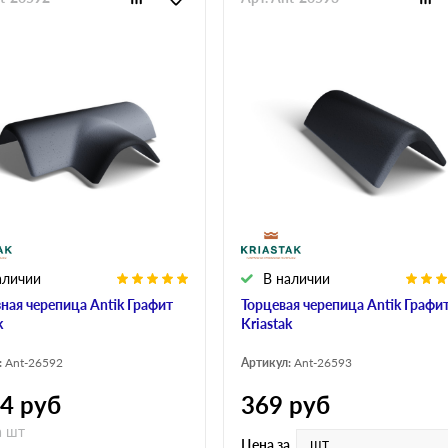
аличии
В наличии
зная черепица Antik Графит
Торцевая черепица Antik Графи
k
Kriastak
:
Ant-26592
Артикул:
Ant-26593
64
руб
369
руб
а шт
шт
Цена за