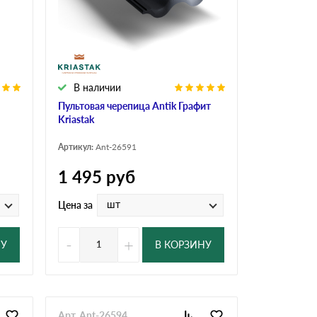
В наличии
Пультовая черепица Antik Графит
Kriastak
Артикул:
Ant-26591
1 495
руб
шт
Цена за
-
+
НУ
В КОРЗИНУ
Арт. Ant-26594