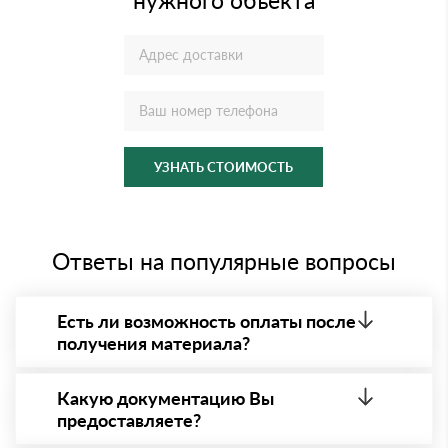
УЗНАТЬ СТОИМОСТЬ
Ответы на популярные вопросы
Есть ли возможность оплаты после
получения материала?
Да. Самый распространенный способ оплаты у нас
- оплата по факту получения товара. При этом,
Какую документацию Вы
если доставленный товар был ненадлежащего
предоставляете?
качества, то Вы вправе от него отказаться.