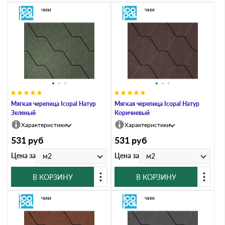
В наличии
В наличии
Мягкая черепица Icopal Натур
Мягкая черепица Icopal Натур
Зеленый
Коричневый
Характеристики
Характеристики
531
руб
531
руб
Цена за
Цена за
м2
м2
В КОРЗИНУ
В КОРЗИНУ
В наличии
В наличии