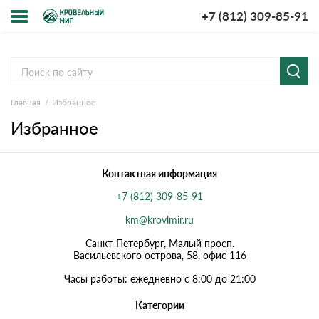
+7 (812) 309-85-91
Меню
Cервисы расчёта
мпании
Главная
Избранное
Расчет кровли из
Расчет
ставка и
металлочерепицы
кровли из
лата
Избранное
профнастила
у-рум
Расчет софитов
Расчет
для кровли
водостока
Контактная информация
просы-
Расчет
Расчет
веты
+7 (812) 309-85-91
штакетника для
кровли
забора
ции
km@krovlmir.ru
Расчет фальцевой
Расчет
кровли
забора
Санкт-Петербург, Малый просп.
зывы
Васильевского острова, 58, офис 116
кументы
Часы работы: ежедневно с 8:00 до 21:00
нтакты
Категории