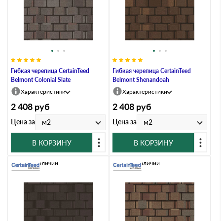
Гибкая черепица CertainTeed
Гибкая черепица CertainTeed
Belmont Colonial Slate
Belmont Shenandoah
Характеристики
Характеристики
2 408
руб
2 408
руб
Цена за
Цена за
м2
м2
В КОРЗИНУ
В КОРЗИНУ
Нет в наличии
Нет в наличии