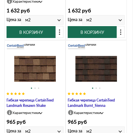
Характеристики
1 632
руб
1 632
руб
Цена за
Цена за
м2
м2
В КОРЗИНУ
В КОРЗИНУ
Нет в наличии
Нет в наличии
Гибкая черепица CertainTeed
Гибкая черепица CertainTeed
Landmark Resawn Shake
Landmark Burnt_Sienna
Характеристики
Характеристики
965
руб
965
руб
Цена за
Цена за
м2
м2