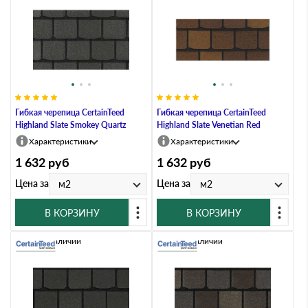
Гибкая черепица CertainTeed
Гибкая черепица CertainTeed
Highland Slate Smokey Quartz
Highland Slate Venetian Red
Характеристики
Характеристики
1 632
руб
1 632
руб
Цена за
Цена за
м2
м2
В КОРЗИНУ
В КОРЗИНУ
Нет в наличии
Нет в наличии