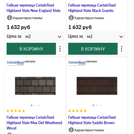
Гибкая черепица CertainTeed
Гибкая черепица CertainTeed
Highland Slate New England Slate
Highland Slate Black Granite
Характеристики
Характеристики
1 632
руб
1 632
руб
Цена за
Цена за
м2
м2
В КОРЗИНУ
В КОРЗИНУ
Нет в наличии
Нет в наличии
Гибкая черепица CertainTeed
Гибкая черепица CertainTeed
Highland Slate Max Def Weathered
Highland Slate Saddle Brown
Wood
Характеристики