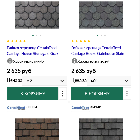
Гибкая черепица CertainTeed
Гибкая черепица CertainTeed
Carriage House Stonegate Gray
Carriage House Gatehouse Slate
Характеристики
Характеристики
2 635
руб
2 635
руб
Цена за
Цена за
м2
м2
В КОРЗИНУ
В КОРЗИНУ
Нет в наличии
Нет в наличии