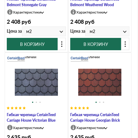
Belmont Stonegate Gray
Belmont Weathered Wood
Характеристики
Характеристики
2 408
руб
2 408
руб
Цена за
Цена за
м2
м2
В КОРЗИНУ
В КОРЗИНУ
Нет в наличии
Нет в наличии
Гибкая черепица CertainTeed
Гибкая черепица CertainTeed
Carriage House Victorian Blue
Carriage House Georgian Brick
Характеристики
Характеристики
2 635
руб
2 635
руб