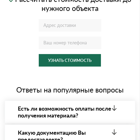
нужного объекта
УЗНАТЬ СТОИМОСТЬ
Ответы на популярные вопросы
Есть ли возможность оплаты после
получения материала?
Да. Самый распространенный способ оплаты у нас
- оплата по факту получения товара. При этом,
Какую документацию Вы
если доставленный товар был ненадлежащего
предоставляете?