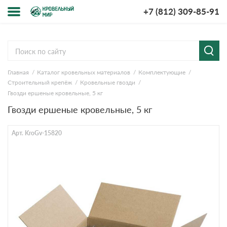
+7 (812) 309-85-91
Меню
Cервисы расчёта
мпании
Главная
Каталог кровельных материалов
Комплектующие
Расчет кровли из
Расчет
ставка и
Строительный крепёж
Кровельные гвозди
металлочерепицы
кровли из
лата
профнастила
Гвозди ершеные кровельные, 5 кг
у-рум
Расчет софитов
Расчет
Гвозди ершеные кровельные, 5 кг
для кровли
водостока
просы-
Расчет
Расчет
Арт. KroGv-15820
веты
штакетника для
кровли
забора
ции
Расчет фальцевой
Расчет
кровли
забора
зывы
кументы
нтакты