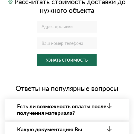
Рассчитать стоимость доставки до
нужного объекта
УЗНАТЬ СТОИМОСТЬ
Ответы на популярные вопросы
Есть ли возможность оплаты после
получения материала?
Да. Самый распространенный способ оплаты у нас
- оплата по факту получения товара. При этом,
Какую документацию Вы
если доставленный товар был ненадлежащего