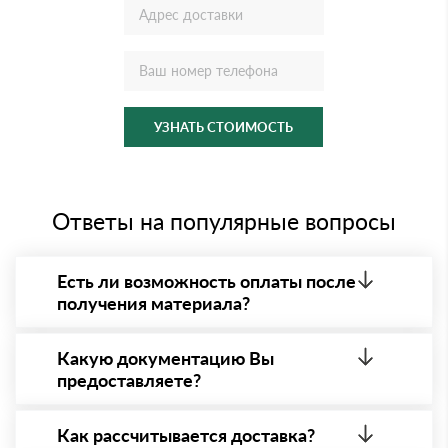
УЗНАТЬ СТОИМОСТЬ
Ответы на популярные вопросы
Есть ли возможность оплаты после
получения материала?
Да. Самый распространенный способ оплаты у нас
- оплата по факту получения товара. При этом,
Какую документацию Вы
если доставленный товар был ненадлежащего
предоставляете?
качества, то Вы вправе от него отказаться.
С каждой товарной позицией мы предоставляем
все сертификаты и паспорта качества, а также
Как рассчитывается доставка?