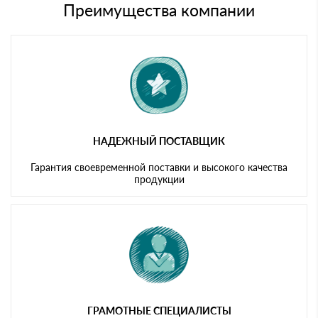
символов
либо Вы забираете товар со склада самовывоза.
Преимущества компании
Мы принимаем платежи с сайта по следующим банковским
картам
НАДЕЖНЫЙ ПОСТАВЩИК
Гарантия своевременной поставки и высокого качества
продукции
ГРАМОТНЫЕ СПЕЦИАЛИСТЫ