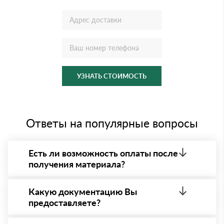
УЗНАТЬ СТОИМОСТЬ
Ответы на популярные вопросы
Есть ли возможность оплаты после
получения материала?
Да. Самый распространенный способ оплаты у нас
- оплата по факту получения товара. При этом,
Какую документацию Вы
если доставленный товар был ненадлежащего
предоставляете?
качества, то Вы вправе от него отказаться.
С каждой товарной позицией мы предоставляем