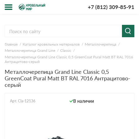
+7 (812) 309-85-91
Меню
Cервисы расчёта
мпании
Главная
Каталог кровельных материалов
Металлочерепица
Расчет кровли из
Расчет
ставка и
Металлочерепица Grand Line
Classic
металлочерепицы
кровли из
лата
профнастила
Металлочерепица Grand Line Classic 0,5 GreenCoat Pural Matt BT RAL 7016
Антрацитово-серый
у-рум
Расчет софитов
Расчет
для кровли
водостока
Металлочерепица Grand Line Classic 0,5
просы-
GreenCoat Pural Matt BT RAL 7016 Антрацитово-
Расчет
Расчет
веты
серый
штакетника для
кровли
забора
ции
Расчет фальцевой
Расчет
В наличии
Арт. Cla-12136
кровли
забора
зывы
кументы
нтакты