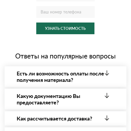
УЗНАТЬ СТОИМОСТЬ
Ответы на популярные вопросы
Есть ли возможность оплаты после
получения материала?
Да. Самый распространенный способ оплаты у нас
- оплата по факту получения товара. При этом,
Какую документацию Вы
если доставленный товар был ненадлежащего
предоставляете?
качества, то Вы вправе от него отказаться.
С каждой товарной позицией мы предоставляем
все сертификаты и паспорта качества, а также
Как рассчитывается доставка?
товарно-транспортную накладную.
После оформления заявки с Вами свяжется