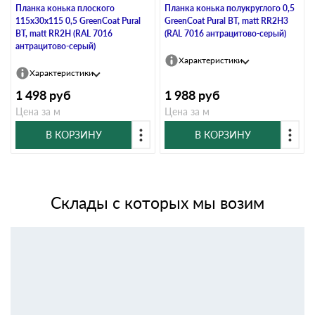
Планка конька плоского
Планка конька полукруглого 0,5
115х30х115 0,5 GreenCoat Pural
GreenCoat Pural BT, matt RR2Н3
BT, matt RR2Н (RAL 7016
(RAL 7016 антрацитово-серый)
антрацитово-серый)
Характеристики
Характеристики
1 498
руб
1 988
руб
Цена за м
Цена за м
В КОРЗИНУ
В КОРЗИНУ
Склады с которых мы возим