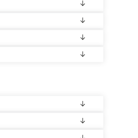
ортную накладную.
редает заявку нашему логисту для оценки
16 Режим работы: с 8:00-21:00.