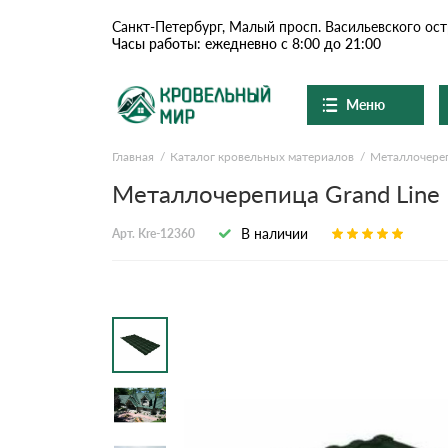
Санкт-Петербург, Малый просп. Васильевского ост
Часы работы: ежедневно с 8:00 до 21:00
Меню
Главная
Каталог кровельных материалов
Металлочере
Ондулин и шифер
О компании
Металлочерепица Grand Line 
Доставка и оплата
Цементно-песчаная чер
В наличии
Арт. Kre-12360
Шоу-рум
Сланцевая кровля
Вопросы-ответы
Доборные элементы
Акции
Отзывы
Ондулин
Документы
Контакты