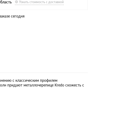
область
Узнать стоимость с доставкой
заказе сегодня
внению с классическим профилем
волн придают металлочерепице Kredo схожесть с