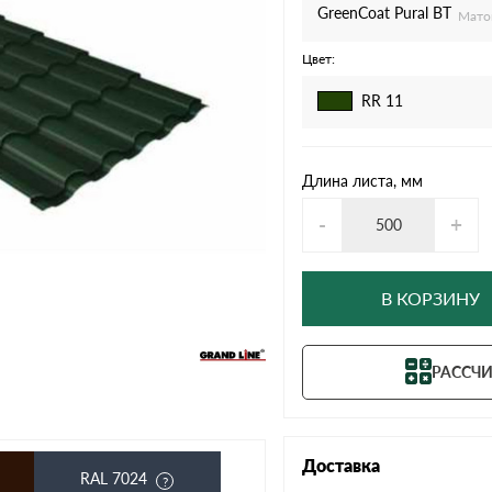
дулин
Ондулин Смарт
GreenСoat Pural BT
Мато
Цвет:
RR 11
кий
Шифер для грядок
Длина листа, мм
-
+
новой
В КОРЗИНУ
РАССЧИ
Доставка
RAL 7024