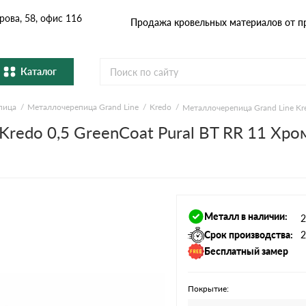
рова, 58, офис 116
Продажа кровельных материалов от п
Каталог
пица
Металлочерепица Grand Line
Kredo
Металлочерепица Grand Line Kre
Металлочерепица
Гибка
Cервисы расчёта
Kredo 0,5 GreenСoat Pural BT RR 11 Хро
Натуральная керамическая
епица
Фибро
черепица
Расчет кровли из металлочерепицы
Расчет софитов для кровли
Профнастил и штакетник
Водос
Расчет штакетника для забора
Металл в наличии:
2
Расчет фальцевой кровли
Комплектующие
Срок производства:
2
Бесплатный замер
Покрытие: