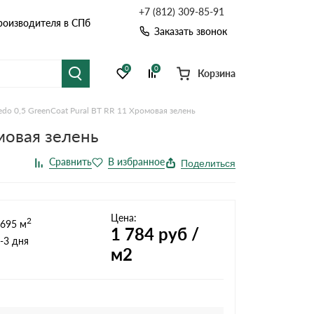
+7 (812) 309-85-91
роизводителя в СПб
Заказать звонок
0
0
Корзина
do 0,5 GreenСoat Pural BT RR 11 Хромовая зелень
я черепица
Рулонная кровля
мовая зелень
цементная черепица
Фальцевая кровля
Расчет кровли из профнастила
Поделиться
Расчет водостока
точные системы
Софиты
Расчет кровли
Цена:
2
695 м
Расчет забора
1 784
руб /
-3 дня
м2
Комплектующие д