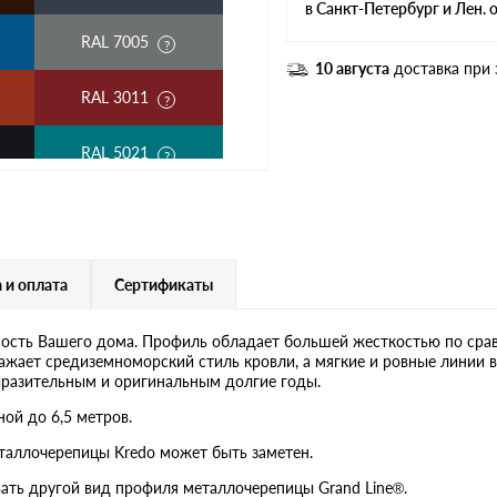
в Санкт-Петербург и Лен. 
RAL 7005
10 августа
доставка при 
RAL 3011
RAL 5021
RAL 1018
RAL 6020
 и оплата
Сертификаты
RAL 1015
ость Вашего дома. Профиль обладает большей жесткостью по сра
ажает средиземноморский стиль кровли, а мягкие и ровные линии 
RAL 9006
ыразительным и оригинальным долгие годы.
ой до 6,5 метров.
RR 23
таллочерепицы Kredo может быть заметен.
ать другой вид профиля металлочерепицы Grand Line®.