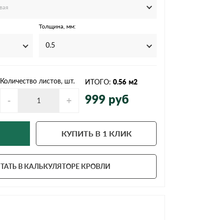
Ондутисс
Ондулина
вая
Толщина, мм:
0.5
Шифер волновой
Шифер 8-волново
Количество листов, шт.
ИТОГО:
0.56
м2
999
руб
-
+
КУПИТЬ В 1 КЛИК
ТАТЬ В КАЛЬКУЛЯТОРЕ КРОВЛИ