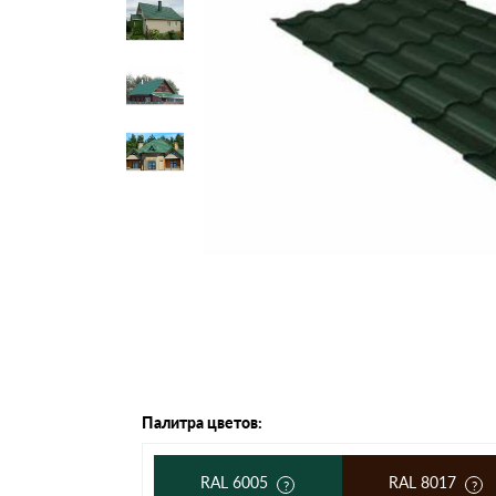
Черепица Он
Шифер
Шифер плос
Шифер 7-вол
Палитра цветов:
RAL 6005
RAL 8017