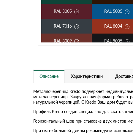
RAL 3005
RAL 5005
RAL 7016
RAL 8004
RAL 3009
RAL 9005
RAL 2004
RAL 5002
RAL 3003
RAL 6002
Описание
Характеристики
Доставка
RAL 7004
RAL 1014
Металлочерепица Kredo подчеркнет индивидуальн
металлочерепицы. Закругленная форма гребня отр
RAL 6019
RAL 9003
натуральной черепицей. С Kredo Ваш дом будет в
Профиль Kredo создан специально для скатов длин
RR 32
RR 29
Горизонтальный шов при стыковке двух листов ме
RR 33
При скате большей длины рекомендуем использов