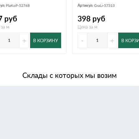
ул:
PlaKoP-52768
Артикул:
GraLi-57313
7
руб
398
руб
 за м
Цена за м
+
-
+
В КОРЗИНУ
В КОРЗ
Склады с которых мы возим