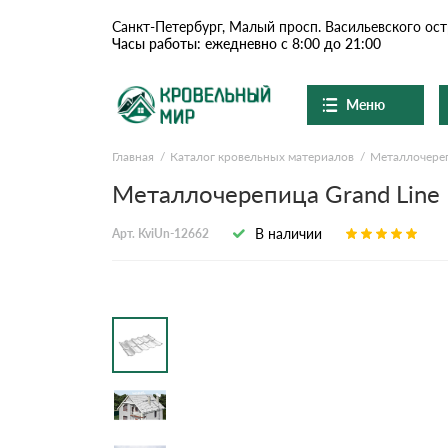
Санкт-Петербург, Малый просп. Васильевского ост
Часы работы: ежедневно с 8:00 до 21:00
Меню
Главная
Каталог кровельных материалов
Металлочере
Ондулин и шифер
О компании
Металлочерепица Grand Line 
Доставка и оплата
Цементно-песчаная чер
В наличии
Арт. KviUn-12662
Шоу-рум
Сланцевая кровля
Вопросы-ответы
Доборные элементы
Акции
Отзывы
Ондулин
Документы
Контакты