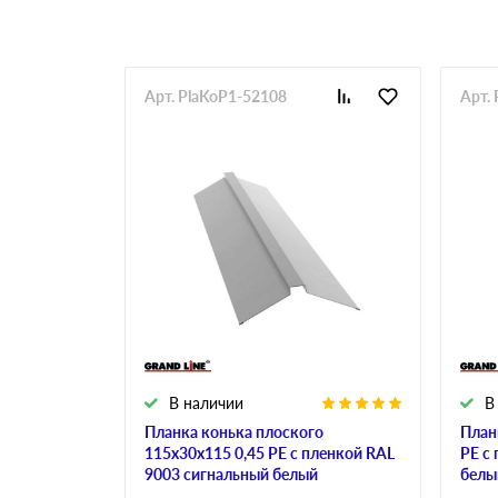
Арт. PlaKoP1-52108
Арт.
В наличии
В
Планка конька плоского
План
115х30х115 0,45 PE с пленкой RAL
PE с
9003 сигнальный белый
белы