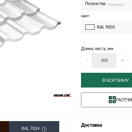
дулин
Ондулин Смарт
Полиэстер
Глянцевая
Цвет:
RAL 9003
кий
Шифер для грядок
Длина листа, мм
-
+
новой
В КОРЗИНУ
РАССЧИ
Доставка
RAL 7024