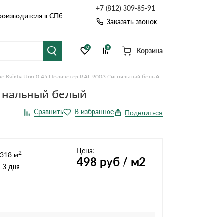
+7 (812) 309-85-91
роизводителя в СПб
Заказать звонок
0
0
Корзина
ne Kvinta Uno 0,45 Полиэстер RAL 9003 Сигнальный белый
я черепица
Рулонная кровля
игнальный белый
цементная черепица
Фальцевая кровля
Расчет кровли из профнастила
Поделиться
Расчет водостока
точные системы
Софиты
Расчет кровли
Цена:
2
318 м
Расчет забора
498
руб / м2
-3 дня
Комплектующие д