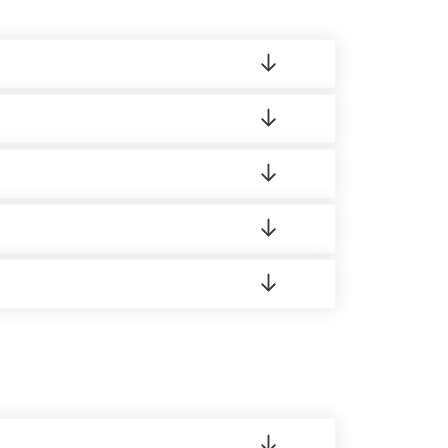
ленный товар был ненадлежащего качества,
ортную накладную.
редает заявку нашему логисту для оценки
16 Режим работы: с 8:00-21:00.