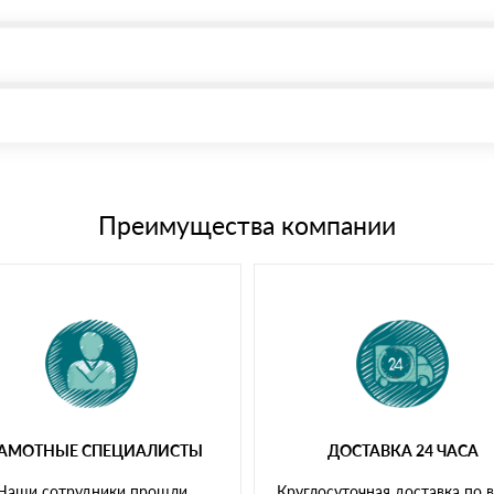
, возможна через системы электронных платежей.
иема материала после проверки качества и количества заказанного
15 и не более 19 символов
е номенклатуру товара, количество. После оплаты осуществляется 
щим банковским картам
Преимущества компании
РАМОТНЫЕ СПЕЦИАЛИСТЫ
ДОСТАВКА 24 ЧАСА
Наши сотрудники прошли
Круглосуточная доставка по 