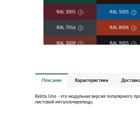
RAL 3005
RAL 5005
RAL 7016
RAL 8004
RAL 3009
RAL 9005
RAL 2004
RAL 5002
RAL 6020
RAL 7004
Описание
Характеристики
Доставка
RAL 1015
RAL 6019
Kvinta Uno - это модульная версия популярного п
листовой металлочерепицы.
RR 32
RR 11
RR 23
RR 33