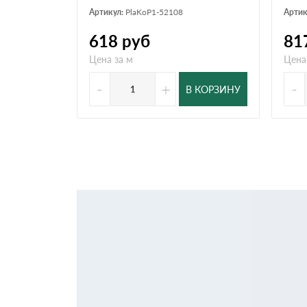
Артикул:
PlaKoP1-52108
Артик
618
руб
81
Цена за м
Цена
-
+
-
В КОРЗИНУ