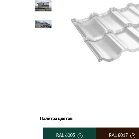
Черепица Он
Шифер
Шифер плос
Шифер 7-вол
Палитра цветов:
RAL 6005
RAL 8017