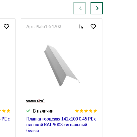
Арт. PlaTo1-54702
Арт. PlaTo1
В наличии
В налич
 PE с
Планка торцевая 142х100 0,45 PE с
Планка торц
й
пленкой RAL 9003 сигнальный
пленкой RA
белый
белый