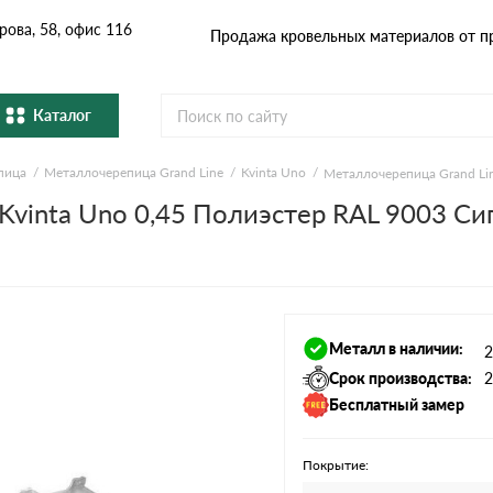
рова, 58, офис 116
Продажа кровельных материалов от п
Каталог
пица
Металлочерепица Grand Line
Kvinta Uno
Металлочерепица Grand Li
Металлочерепица
Гибка
Cервисы расчёта
Kvinta Uno 0,45 Полиэстер RAL 9003 С
Натуральная керамическая
епица
Фибро
черепица
Расчет кровли из металлочерепицы
Расчет софитов для кровли
Профнастил и штакетник
Водос
Расчет штакетника для забора
Металл в наличии:
2
Расчет фальцевой кровли
Комплектующие
Срок производства:
2
Бесплатный замер
Покрытие: