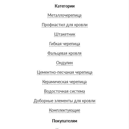
Категории
Металлочерепица
Профнастил для кровли
Штакетник
Гибкая черепица
Фальцевая кровля
Ондулин
Цементно-песчаная черепица
Керамическая черепица
Водосточная система
Доборные элементы для кровли
Комплектующие
Покупателям