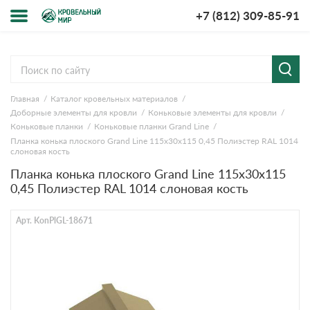
+7 (812) 309-85-91
Меню
Cервисы расчёта
мпании
Главная
Каталог кровельных материалов
Расчет кровли из
Расчет
ставка и
Доборные элементы для кровли
Коньковые элементы для кровли
металлочерепицы
кровли из
лата
профнастила
Коньковые планки
Коньковые планки Grand Line
Планка конька плоского Grand Line 115х30х115 0,45 Полиэстер RAL 1014
у-рум
Расчет софитов
Расчет
слоновая кость
для кровли
водостока
просы-
Планка конька плоского Grand Line 115х30х115
Расчет
Расчет
веты
0,45 Полиэстер RAL 1014 слоновая кость
штакетника для
кровли
забора
ции
Арт. KonPlGL-18671
Расчет фальцевой
Расчет
кровли
забора
зывы
кументы
нтакты