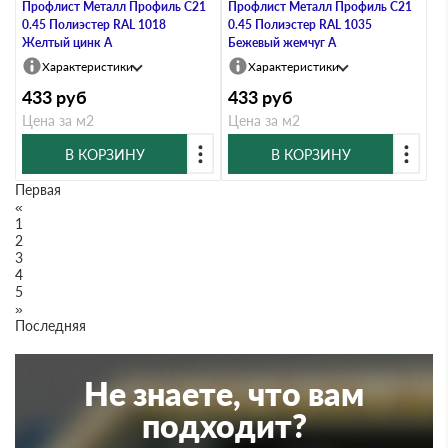
Профлист Металл Профиль C21
Профлист Металл Профиль C21
0.45 Полиэстер RAL 1018
0.45 Полиэстер RAL 1035
Желтый цинк A
Бежевый жемчуг A
Характеристики
Характеристики
433
руб
433
руб
Цена за м2
Цена за м2
В КОРЗИНУ
В КОРЗИНУ
Первая
«
1
2
3
4
5
»
Последняя
Не знаете, что вам
подходит?