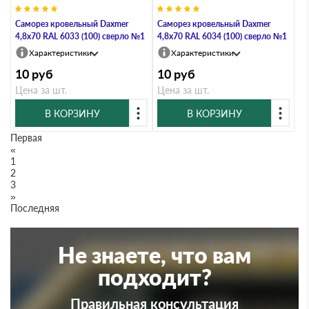
Саморез кровельный Daxmer
Саморез кровельный Daxmer
4,8х70 RAL 6033 (100) сверло №1
4,8х70 RAL 6034 (100) сверло №1
Характеристики
Характеристики
10
руб
10
руб
Цена за шт.
Цена за шт.
В КОРЗИНУ
В КОРЗИНУ
Первая
«
1
2
3
»
Последняя
Не знаете, что вам
подходит?
Правильная консультация