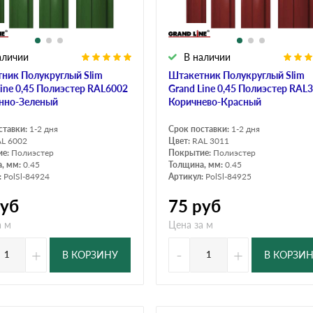
аличии
В наличии
ник Полукруглый Slim
Штакетник Полукруглый Slim
Line 0,45 Полиэстер RAL6002
Grand Line 0,45 Полиэстер RAL
нно-Зеленый
Коричнево-Красный
ставки:
1-2 дня
Срок поставки:
1-2 дня
L 6002
Цвет:
RAL 3011
ие:
Полиэстер
Покрытие:
Полиэстер
, мм:
0.45
Толщина, мм:
0.45
:
PolSl-84924
Артикул:
PolSl-84925
уб
75
руб
а м
Цена за м
+
-
+
В КОРЗИНУ
В КОРЗИ