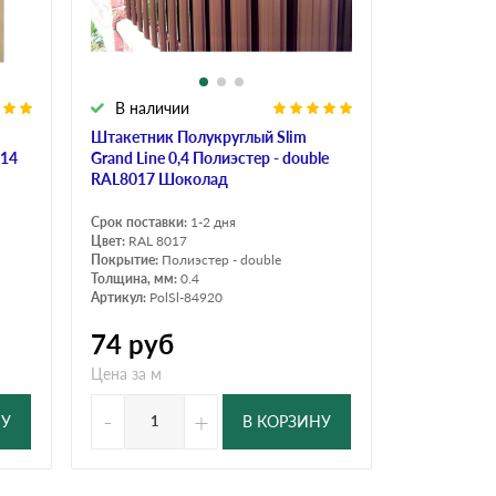
В наличии
Штакетник Полукруглый Slim
014
Grand Line 0,4 Полиэстер - double
RAL8017 Шоколад
Срок поставки:
1-2 дня
Цвет:
RAL 8017
Покрытие:
Полиэстер - double
Толщина, мм:
0.4
Артикул:
PolSl-84920
74
руб
Цена за м
-
+
НУ
В КОРЗИНУ