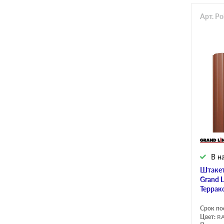
Арт. Po
В н
Штакет
Grand 
Террак
Срок по
Цвет:
RA