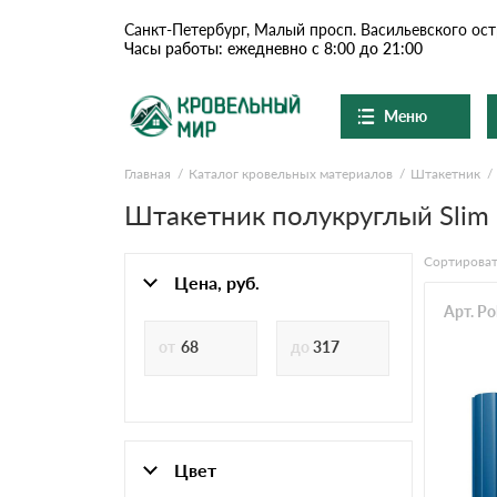
Санкт-Петербург, Малый просп. Васильевского ост
Часы работы: ежедневно с 8:00 до 21:00
Меню
Главная
Каталог кровельных материалов
Штакетник
Ондулин и шифер
О компании
Штакетник полукруглый Slim 
Доставка и оплата
Цементно-песчаная чер
Сортироват
Шоу-рум
Цена, руб.
Сланцевая кровля
Арт. Po
Вопросы-ответы
Доборные элементы
Акции
Отзывы
Ондулин
Документы
Цвет
Контакты