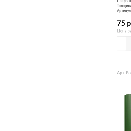
Покрыт
Толщина
Артикул
75
р
Цена з
-
Арт. Po