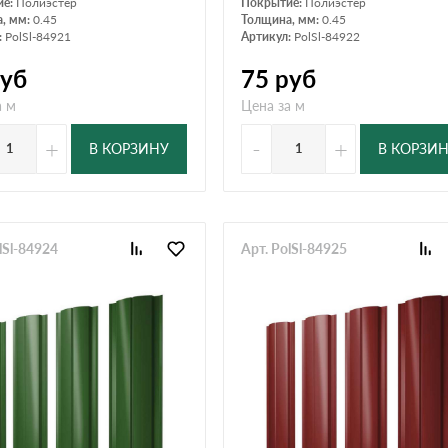
ие:
Полиэстер
Покрытие:
Полиэстер
, мм:
0.45
Толщина, мм:
0.45
:
PolSl-84921
Артикул:
PolSl-84922
уб
75
руб
а м
Цена за м
+
-
+
В КОРЗИНУ
В КОРЗИ
lSl-84924
Арт. PolSl-84925