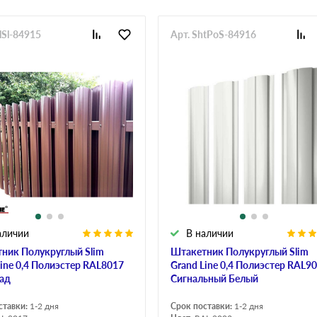
lSl-84915
Арт. ShtPoS-84916
аличии
В наличии
ник Полукруглый Slim
Штакетник Полукруглый Slim
Line 0,4 Полиэстер RAL8017
Grand Line 0,4 Полиэстер RAL9
ад
Сигнальный Белый
ставки:
1-2 дня
Срок поставки:
1-2 дня