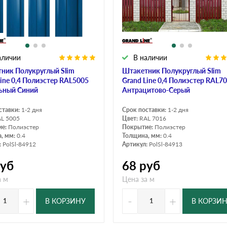
дулин
Ондулин Смарт
аличии
В наличии
кий
Шифер для грядок
ник Полукруглый Slim
Штакетник Полукруглый Slim
Line 0,4 Полиэстер RAL5005
Grand Line 0,4 Полиэстер RAL7
ьный Синий
Антрацитово-Серый
новой
ставки:
1-2 дня
Срок поставки:
1-2 дня
L 5005
Цвет:
RAL 7016
ие:
Полиэстер
Покрытие:
Полиэстер
, мм:
0.4
Толщина, мм:
0.4
:
PolSl-84912
Артикул:
PolSl-84913
уб
68
руб
а м
Цена за м
+
-
+
В КОРЗИНУ
В КОРЗИ