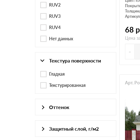
Цвет:
RA
RUV2
Покрыт
Толщина
RUV3
Артикул
RUV4
68
р
Цена з
Нет данных
-
Текстура поверхности
Гладкая
Арт. Po
Текстурированная
Оттенок
Защитный слой, г/м2
Antique Wood
ZA 255