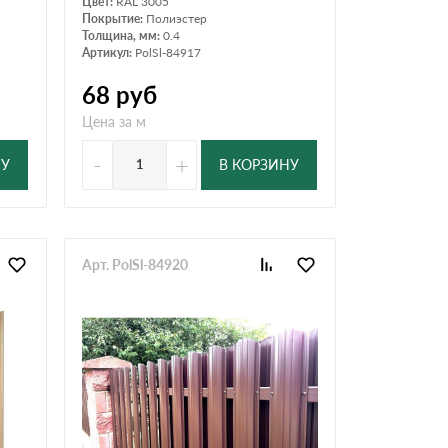
Цвет:
RAL 3005
Покрытие:
Полиэстер
Толщина, мм:
0.4
Артикул:
PolSl-84917
68
руб
Цена за м
-
+
НУ
В КОРЗИНУ
Арт. PolSl-84920