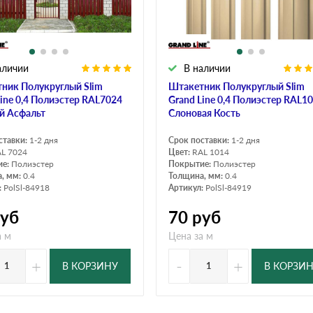
аличии
В наличии
ник Полукруглый Slim
Штакетник Полукруглый Slim
Line 0,4 Полиэстер RAL7024
Grand Line 0,4 Полиэстер RAL1
й Асфальт
Слоновая Кость
ставки:
1-2 дня
Срок поставки:
1-2 дня
L 7024
Цвет:
RAL 1014
ие:
Полиэстер
Покрытие:
Полиэстер
, мм:
0.4
Толщина, мм:
0.4
:
PolSl-84918
Артикул:
PolSl-84919
уб
70
руб
а м
Цена за м
+
-
+
В КОРЗИНУ
В КОРЗИ