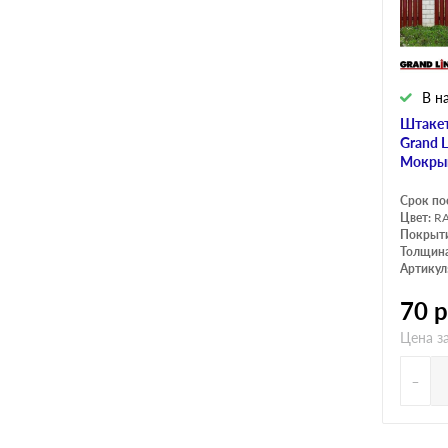
Cherry Wood
Zn 60-100
Chestnut Wood
Zn 100
Choco Wood
В н
Zn 100-140
Штакет
Coffee Wood
Zn 140
Grand 
Мокры
Срок по
Цвет:
RA
Покрыт
Толщина
Артикул
70
р
Цена з
-