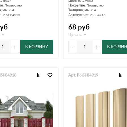
L 8017
Цвет:
RAL 9003
ие:
Полиэстер
Покрытие:
Полиэстер
, мм:
0.4
Толщина, мм:
0.4
:
PolSl-84915
Артикул:
ShtPoS-84916
уб
68
руб
а м
Цена за м
+
-
+
В КОРЗИНУ
В КОРЗИ
lSl-84918
Арт. PolSl-84919