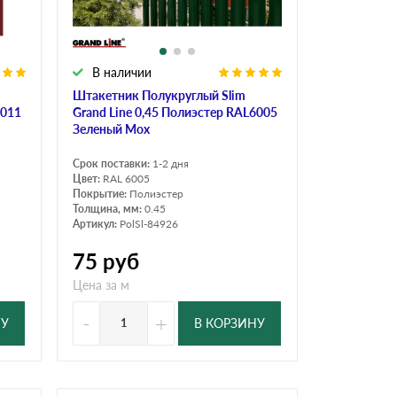
В наличии
Штакетник Полукруглый Slim
3011
Grand Line 0,45 Полиэстер RAL6005
Зеленый Мох
Срок поставки:
1-2 дня
Цвет:
RAL 6005
Покрытие:
Полиэстер
Толщина, мм:
0.45
Артикул:
PolSl-84926
75
руб
Цена за м
-
+
НУ
В КОРЗИНУ