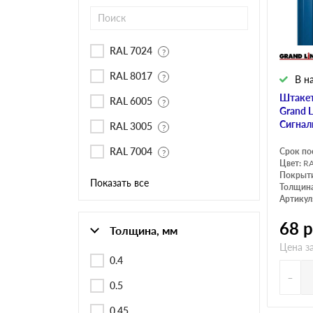
Черепица Он
Шифер
RAL 7024
RAL 8017
В н
Шифер плос
Штакет
RAL 6005
Grand 
Сигнал
RAL 3005
Шифер 7-вол
RAL 7004
Срок по
Цвет:
RA
Покрыт
Показать все
Толщина
Артикул
68
р
Толщина, мм
Цена з
0.4
-
0.5
0.45