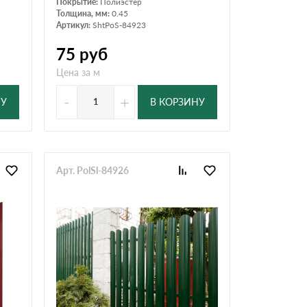
Покрытие:
Полиэстер
Толщина, мм:
0.45
Артикул:
ShtPoS-84923
75
руб
Цена за м
-
+
НУ
В КОРЗИНУ
Арт. PolSl-84926