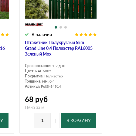
Ондутисс
Ондулина
В наличии
Шифер волновой
Шифер 8-волново
Штакетник Полукруглый Slim
016
Grand Line 0,4 Полиэстер RAL6005
Зеленый Мох
Срок поставки:
1-2 дня
Цвет:
RAL 6005
Покрытие:
Полиэстер
Толщина, мм:
0.4
Артикул:
PolSl-84914
68
руб
Цена за м
-
+
НУ
В КОРЗИНУ