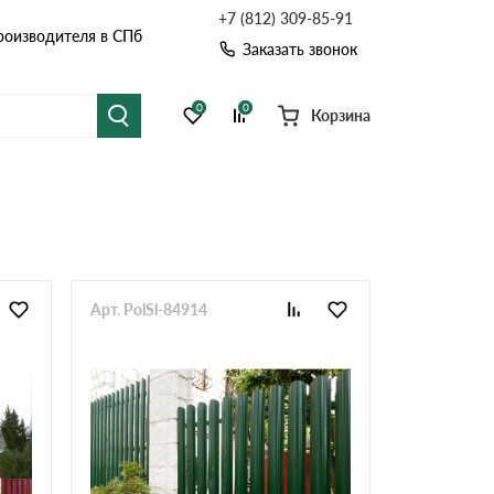
+7 (812) 309-85-91
роизводителя в СПб
Заказать звонок
0
0
Корзина
я черепица
Рулонная кровля
цементная черепица
Фальцевая кровля
Расчет кровли из профнастила
Расчет водостока
точные системы
Софиты
Арт. PolSl-84914
Расчет кровли
Расчет забора
Комплектующие д