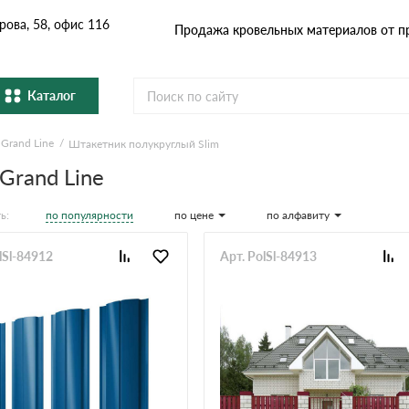
рова, 58, офис 116
Продажа кровельных материалов от п
Каталог
Grand Line
Штакетник полукруглый Slim
Металлочерепица
Гибка
Cервисы расчёта
Grand Line
Натуральная керамическая
епица
Фибро
черепица
Расчет кровли из металлочерепицы
по популярности
по цене
по алфавиту
ь:
Расчет софитов для кровли
Профнастил и штакетник
Водос
lSl-84912
Арт. PolSl-84913
Расчет штакетника для забора
Расчет фальцевой кровли
Комплектующие