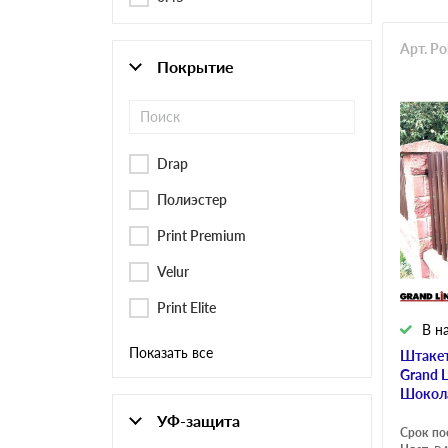
Арт. Po
Покрытие
Drap
Полиэстер
Print Premium
Velur
Print Elite
В н
Показать все
Штакет
Grand 
Шокол
УФ-защита
Срок по