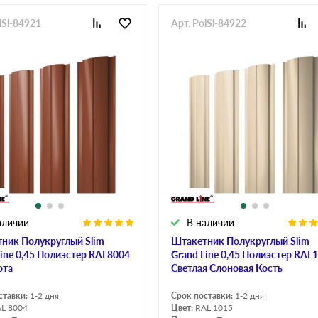
lSl-84921
Арт. PolSl-84922
аличии
В наличии
ник Полукруглый Slim
Штакетник Полукруглый Slim
Line 0,45 Полиэстер RAL8004
Grand Line 0,45 Полиэстер RAL
ота
Светлая Слоновая Кость
ставки:
1-2 дня
Срок поставки:
1-2 дня
L 8004
Цвет:
RAL 1015