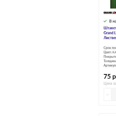
В н
Штакет
Grand 
Листве
Срок по
Цвет:
RA
Покрыт
Толщина
Артикул
75
р
Цена з
-