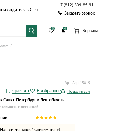
+7 (812) 309-85-91
роизводителя в СПб
Заказать звонок
0
0
Корзина
ystem
я черепица
Рулонная кровля
цементная черепица
Фальцевая кровля
Расчет кровли из профнастила
Расчет водостока
точные системы
Софиты
Арт. Aqu-15815
Расчет кровли
Поделиться
Расчет забора
в Санкт-Петербург и Лен. область
 стоимость с доставкой
ичии
Комплектующие д
Нашли дешевле? Снизим цену!