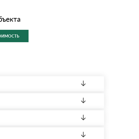
бъекта
ТОИМОСТЬ
ленный товар был ненадлежащего качества,
ортную накладную.
редает заявку нашему логисту для оценки