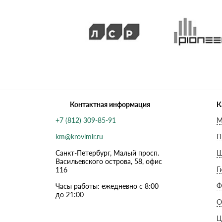
Контактная информация
К
+7 (812) 309-85-91
М
km@krovlmir.ru
П
Санкт-Петербург, Малый просп.
Ш
Васильевского острова, 58, офис
Г
116
Ф
Часы работы: ежедневно с 8:00
до 21:00
О
Ц