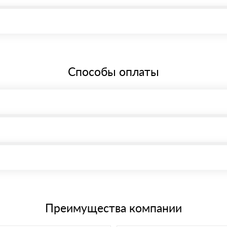
 Санкт-Петербург, Малый просп. Васильевского острова, 58, офис 1
бщей системе налогообложения.
Способы оплаты
, возможна через системы электронных платежей.
иема материала после проверки качества и количества заказанного
15 и не более 19 символов
е номенклатуру товара, количество. После оплаты осуществляется 
щим банковским картам
Преимущества компании