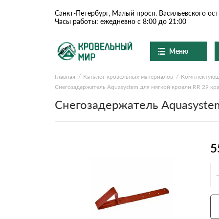
Санкт-Петербург, Малый просп. Васильевского ост
Часы работы: ежедневно с 8:00 до 21:00
Меню
Главная
Каталог кровельных материалов
Комплектую
Ондулин и шифер
О компании
Снегозадержатель Aquasystem для мягкой кровли RR 29 кр
Снегозадержатель Aquasystem
Доставка и оплата
Цементно-песчаная чер
Шоу-рум
Сланцевая кровля
Вопросы-ответы
5
Доборные элементы
Акции
Отзывы
Ондулин
Документы
Контакты