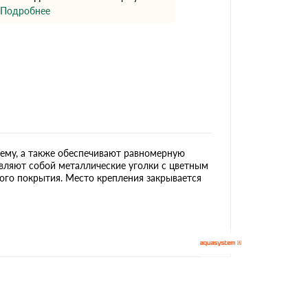
Ондутисс
Ондулина
Подробнее
Шифер волновой
Шифер 8-волново
ему, а также обеспечивают равномерную
вляют собой металлические уголки с цветным
го покрытия. Место крепления закрывается