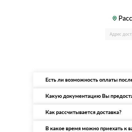
Расс
Есть ли возможность оплаты посл
Да. Самый распространенный способ оплаты 
то Вы вправе от него отказаться.
Какую документацию Вы предост
С каждой товарной позицией мы предоставл
Как рассчитывается доставка?
После оформления заявки с Вами свяжется п
стоимости и сроков доставки, которые впос
В какое время можно приехать к в