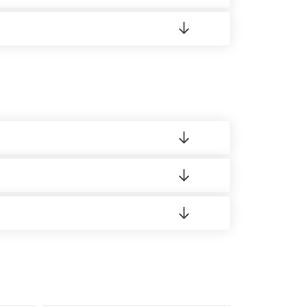
16 Режим работы: с 8:00-21:00.
 материала.
доставка либо Вы забираете товар со склада