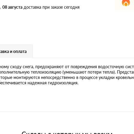
дулин
Ондулин Смарт
08 августа
доставка при заказе сегодня
кий
Шифер для грядок
авка и оплата
новой
ому сходу снега, предохраняют от повреждения водосточную сист
дополнительную теплоизоляцию (уменьшают потери тепла). Предста
торые монтируются непосредственно в процессе укладки кровельно
еспечивается надежная гидроизоляция.
Склады с которых мы возим