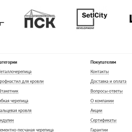
атегории
Покупателям
еталлочерепица
Контакты
рофнастил для кровли
Доставка и оплата
такетник
Вопросы-ответы
ибкая черепица
О компании
альцевая кровля
Акции
ндулин
Сертификаты
ементно-песчаная черепица
Гарантии