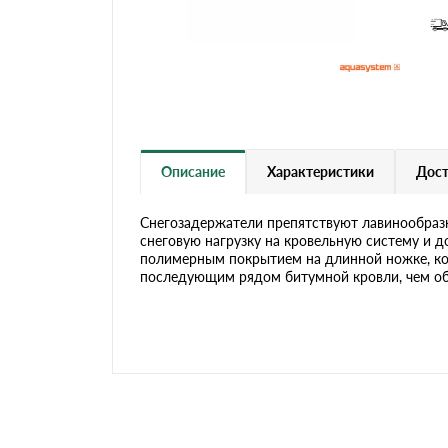
Черепица Он
Шифер
Шифер плос
Описание
Характеристики
Дост
Шифер 7-вол
Снегозадержатели препятствуют лавинообразн
снеговую нагрузку на кровельную систему и 
полимерным покрытием на длинной ножке, ко
последующим рядом битумной кровли, чем об