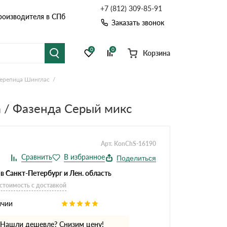
+7 (812) 309-85-91
роизводителя в СПб
Заказать звонок
0
0
Корзина
черепица Шинглас
я черепица
Рулонная кровля
 / Фазенда Серый микс
цементная черепица
Фальцевая кровля
Расчет кровли из профнастила
Расчет водостока
точные системы
Софиты
Арт. KonChS-16190
Расчет кровли
Поделиться
Расчет забора
в Санкт-Петербург и Лен. область
 стоимость с доставкой
ичии
Комплектующие д
Нашли дешевле? Снизим цену!