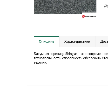
Черепица Он
Шифер
Шифер плос
Описание
Характеристики
Дост
Шифер 7-вол
Битумная черепица Shinglas – это современно
технологичность, способность обеспечить ст
техники.