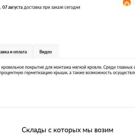
дулин
Ондулин Смарт
07 августа
доставка при заказе сегодня
кий
Шифер для грядок
авка и оплата
Видео
новой
е кровельное покрытие для монтажа мягкой кровли. Среди главных 
опроцентную герметизацию крыши, а также возможность осуществля
Склады с которых мы возим