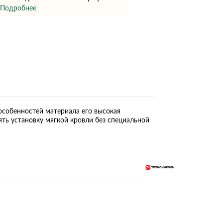
Ондутисс
Ондулина
Подробнее
Шифер волновой
Шифер 8-волново
особенностей материала его высокая
ть установку мягкой кровли без специальной