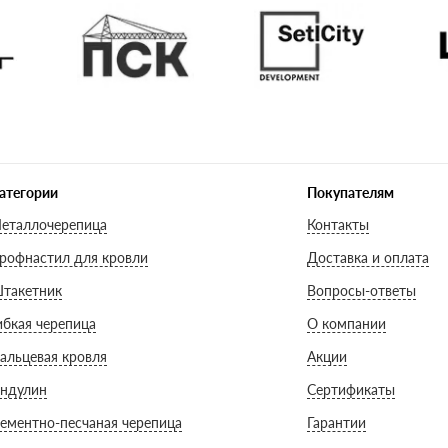
атегории
Покупателям
еталлочерепица
Контакты
рофнастил для кровли
Доставка и оплата
такетник
Вопросы-ответы
ибкая черепица
О компании
альцевая кровля
Акции
ндулин
Сертификаты
ементно-песчаная черепица
Гарантии