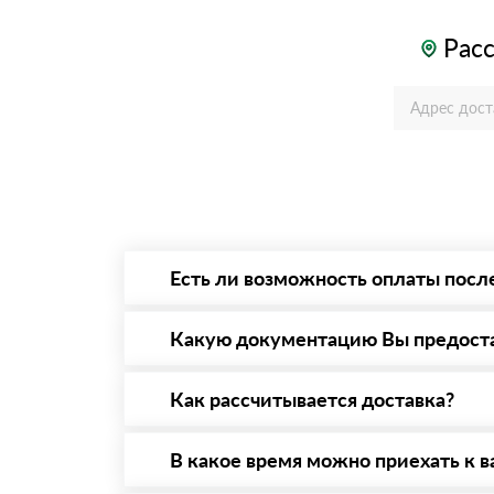
Расс
Есть ли возможность оплаты посл
Да. Самый распространенный способ оплаты 
то Вы вправе от него отказаться.
Какую документацию Вы предост
С каждой товарной позицией мы предоставл
Как рассчитывается доставка?
После оформления заявки с Вами свяжется п
стоимости и сроков доставки, которые впос
В какое время можно приехать к в