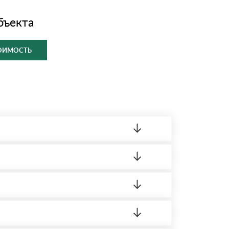
бъекта
ТОИМОСТЬ
ленный товар был ненадлежащего качества,
ортную накладную.
редает заявку нашему логисту для оценки