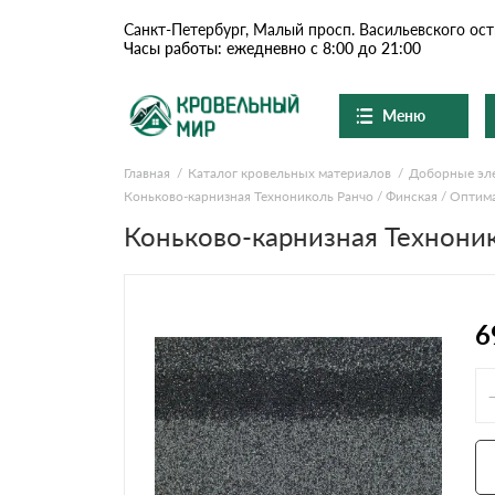
Санкт-Петербург, Малый просп. Васильевского ост
Часы работы: ежедневно с 8:00 до 21:00
Меню
Главная
Каталог кровельных материалов
Доборные эл
Ондулин и шифер
О компании
Коньково-карнизная Технониколь Ранчо / Финская / Оптим
Коньково-карнизная Техноник
Доставка и оплата
Цементно-песчаная чер
Шоу-рум
Сланцевая кровля
Вопросы-ответы
6
Доборные элементы
Акции
Отзывы
Ондулин
Документы
Контакты