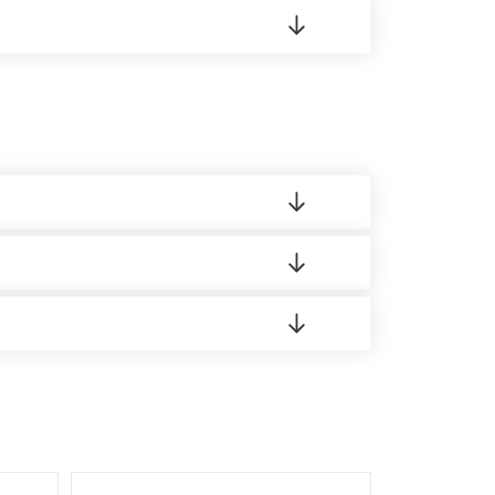
16 Режим работы: с 8:00-21:00.
 материала.
доставка либо Вы забираете товар со склада