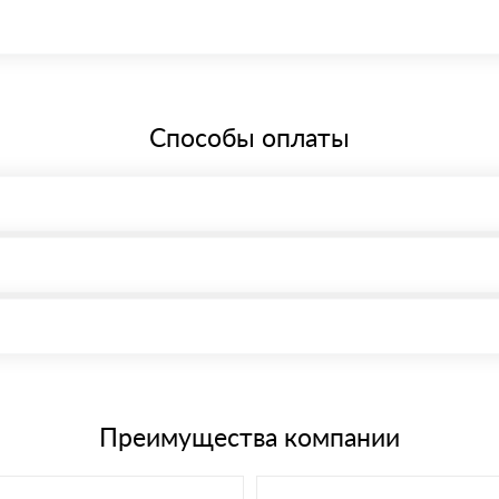
 Санкт-Петербург, Малый просп. Васильевского острова, 58, офис 1
бщей системе налогообложения.
Способы оплаты
, возможна через системы электронных платежей.
иема материала после проверки качества и количества заказанного
15 и не более 19 символов
е номенклатуру товара, количество. После оплаты осуществляется 
щим банковским картам
Преимущества компании