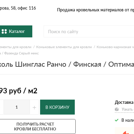
рова, 58, офис 116
Продажа кровельных материалов от п
Каталог
ементы для кровли
Коньковые элементы для кровли
Коньково-карнизная 
Металлочерепица
Гибка
Cервисы расчёта
а / Фазенда Серый микс
оль Шинглас Ранчо / Финская / Оптима
Натуральная керамическая
епица
Фибро
черепица
Расчет кровли из металлочерепицы
Расчет софитов для кровли
Профнастил и штакетник
Водос
Расчет штакетника для забора
93
руб / м2
Расчет фальцевой кровли
Комплектующие
Доставка 
-
+
В КОРЗИНУ
Узнать
В нал
ПОЛУЧИТЬ РАСЧЕТ
КРОВЛИ БЕСПЛАТНО