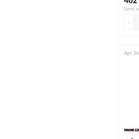
402
Цена з
-
Арт. T