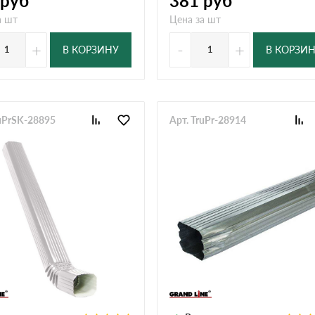
руб
381
руб
а шт
Цена за шт
+
-
+
В КОРЗИНУ
В КОРЗИ
ruPrSK-28895
Арт. TruPr-28914