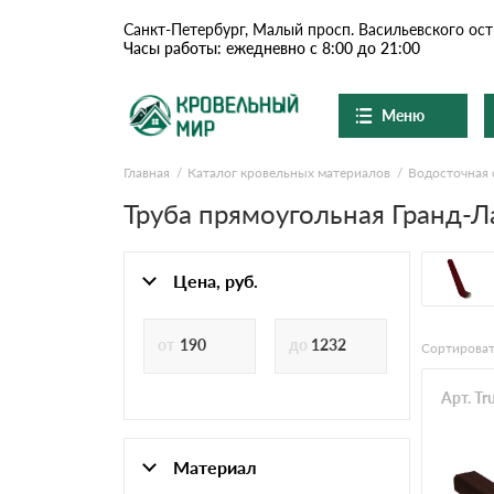
Санкт-Петербург, Малый просп. Васильевского ост
Часы работы: ежедневно с 8:00 до 21:00
Меню
Главная
Каталог кровельных материалов
Водосточная 
Ондулин и шифер
О компании
Труба прямоугольная Гранд-Л
Доставка и оплата
Цементно-песчаная чер
Шоу-рум
Цена, руб.
Сланцевая кровля
Вопросы-ответы
Сортироват
Доборные элементы
Акции
Арт. Tr
Отзывы
Ондулин
Документы
Материал
Контакты