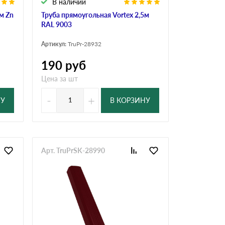
В наличии
м Zn
Труба прямоугольная Vortex 2,5м
RAL 9003
Артикул:
TruPr-28932
190
руб
Цена за шт
-
+
НУ
В КОРЗИНУ
Арт. TruPrSK-28990