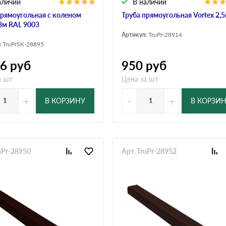
аличии
В наличии
прямоугольная с коленом
Труба прямоугольная Vortex 2,5
 3м RAL 9003
Артикул:
TruPr-28914
:
TruPrSK-28895
46
руб
950
руб
а шт
Цена за шт
+
-
+
В КОРЗИНУ
В КОРЗИ
uPr-28950
Арт. TruPr-28952