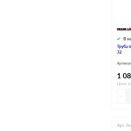
В н
Труба 
32
Артикул
1 0
Цена з
-
Арт. T