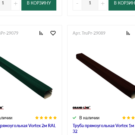
+
-
+
В КОРЗИНУ
В КОРЗИ
uPr-29079
Арт. TruPr-29089
аличии
В наличии
прямоугольная Vortex 2м RAL
Труба прямоугольная Vortex 1м
32