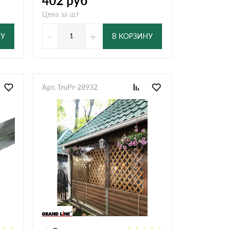
402
руб
Цена за шт
-
+
НУ
В КОРЗИНУ
Арт. TruPr-28932