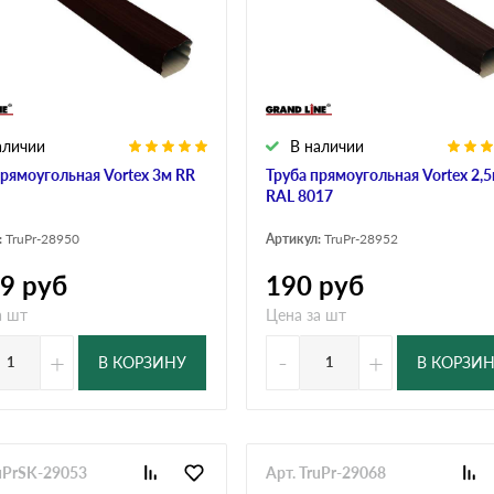
аличии
В наличии
прямоугольная Vortex 3м RR
Труба прямоугольная Vortex 2,
RAL 8017
:
TruPr-28950
Артикул:
TruPr-28952
89
руб
190
руб
а шт
Цена за шт
+
-
+
В КОРЗИНУ
В КОРЗИ
ruPrSK-29053
Арт. TruPr-29068