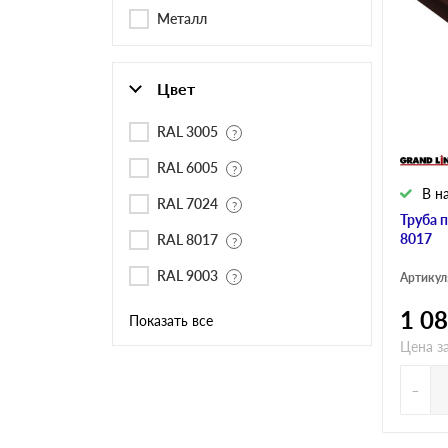
Черепица Он
Металл
Шифер
Цвет
Шифер плос
RAL 3005
RAL 6005
В н
RAL 7024
Шифер 7-вол
Труба 
8017
RAL 8017
RAL 9003
Артикул
1 0
Показать все
Цена з
-