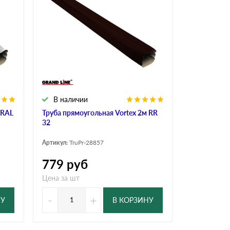
Ондутисс
Ондулина
Шифер волновой
Шифер 8-волново
В наличии
 RAL
Труба прямоугольная Vortex 2м RR
32
Артикул:
TruPr-28857
779
руб
Цена за шт
-
+
НУ
В КОРЗИНУ