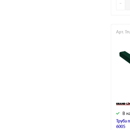
-
Арт. Tr
В н
Труба 
6005