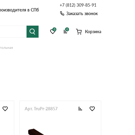
+7 (812) 309-85-91
роизводителя в СПб
Заказать звонок
0
0
Корзина
гольная
я черепица
Рулонная кровля
цементная черепица
Фальцевая кровля
Расчет кровли из профнастила
Расчет водостока
точные системы
Софиты
Расчет кровли
Расчет забора
Арт. TruPr-28857
Комплектующие д