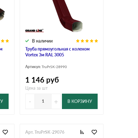
В наличии
5м
Труба прямоугольная с коленом
Vortex 3м RAL 3005
Артикул:
TruPrSK-28990
1 146
руб
Цена за шт
-
+
НУ
В КОРЗИНУ
Арт. TruPrSK-29076