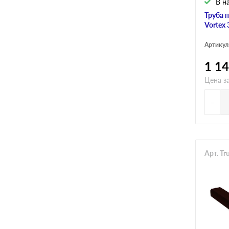
В н
Труба 
Vortex
Артикул
1 1
Цена з
-
Арт. Tr