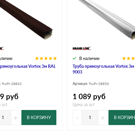
дулин
Ондулин Смарт
кий
Шифер для грядок
аличии
В наличии
новой
прямоугольная Vortex 3м RAL
Труба прямоугольная Vortex 3м
9003
:
TruPr-28842
Артикул:
TruPr-28850
89
руб
1 089
руб
а шт
Цена за шт
+
-
+
В КОРЗИНУ
В КОРЗИ