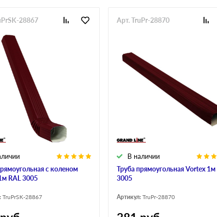
ruPrSK-28867
Арт. TruPr-28870
аличии
В наличии
прямоугольная с коленом
Труба прямоугольная Vortex 1м
 1м RAL 3005
3005
:
TruPrSK-28867
Артикул:
TruPr-28870