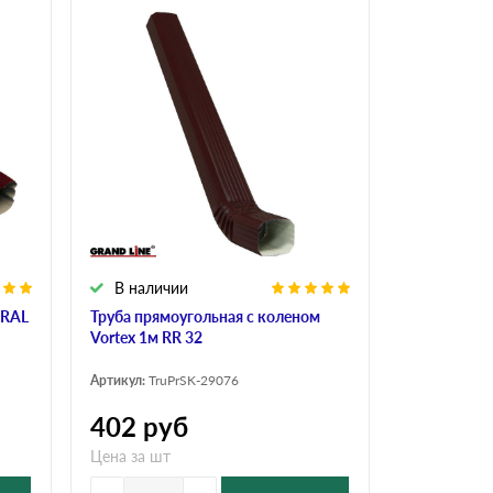
В наличии
 RAL
Труба прямоугольная с коленом
Vortex 1м RR 32
Артикул:
TruPrSK-29076
402
руб
Цена за шт