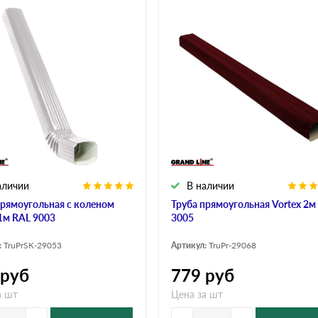
аличии
В наличии
прямоугольная с коленом
Труба прямоугольная Vortex 2м
 1м RAL 9003
3005
:
TruPrSK-29053
Артикул:
TruPr-29068
руб
779
руб
а шт
Цена за шт