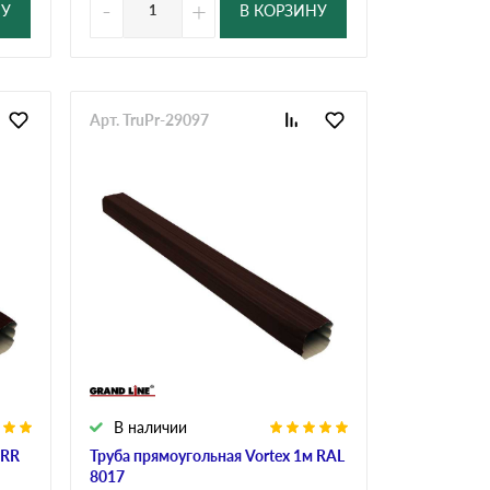
-
+
НУ
В КОРЗИНУ
Арт. TruPr-29097
В наличии
 RR
Труба прямоугольная Vortex 1м RAL
8017