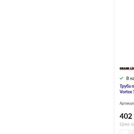
В н
Труба 
Vortex
Артикул
402
Цена з