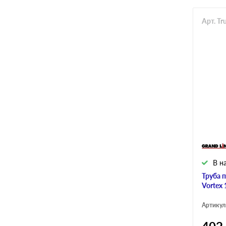
Арт. T
В н
Труба 
Vortex
Артикул