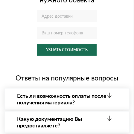
УЗНАТЬ СТОИМОСТЬ
Ответы на популярные вопросы
Есть ли возможность оплаты после
получения материала?
Да. Самый распространенный способ оплаты у нас
- оплата по факту получения товара. При этом,
Какую документацию Вы
если доставленный товар был ненадлежащего
предоставляете?
качества, то Вы вправе от него отказаться.