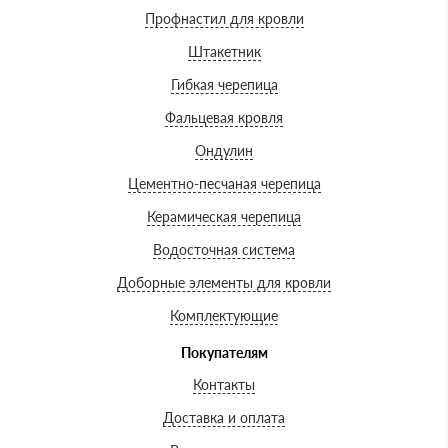
Профнастил для кровли
Штакетник
Гибкая черепица
Фальцевая кровля
Ондулин
Цементно-песчаная черепица
Керамическая черепица
Водосточная система
Доборные элементы для кровли
Комплектующие
Покупателям
Контакты
Доставка и оплата