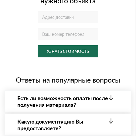
нужного объекта
УЗНАТЬ СТОИМОСТЬ
Ответы на популярные вопросы
Есть ли возможность оплаты после
получения материала?
Да. Самый распространенный способ оплаты у нас
- оплата по факту получения товара. При этом,
Какую документацию Вы
если доставленный товар был ненадлежащего
предоставляете?
качества, то Вы вправе от него отказаться.