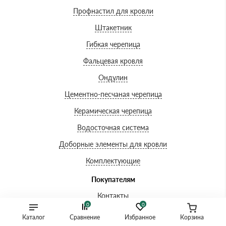
Профнастил для кровли
Штакетник
Гибкая черепица
Фальцевая кровля
Ондулин
Цементно-песчаная черепица
Керамическая черепица
Водосточная система
Доборные элементы для кровли
Комплектующие
Покупателям
Контакты
0
0
Доставка и оплата
Каталог
Сравнение
Избранное
Корзина