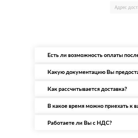
Есть ли возможность оплаты посл
Да. Самый распространенный способ оплаты 
то Вы вправе от него отказаться.
Какую документацию Вы предост
С каждой товарной позицией мы предоставл
Как рассчитывается доставка?
После оформления заявки с Вами свяжется п
стоимости и сроков доставки, которые впос
В какое время можно приехать к в
Вы можете приехать к нам в офис по адресу:
Работаете ли Вы с НДС?
Да, мы работаем с НДС 20% — то есть на о