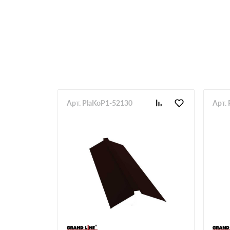
Арт. PlaKoP1-52130
Арт.