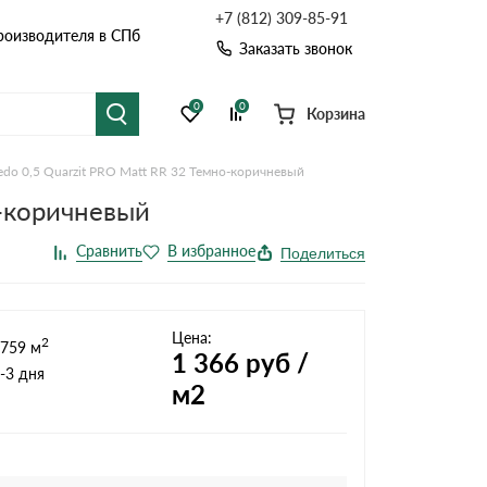
+7 (812) 309-85-91
роизводителя в СПб
Заказать звонок
0
0
Корзина
edo 0,5 Quarzit PRO Matt RR 32 Темно-коричневый
я черепица
Рулонная кровля
о-коричневый
цементная черепица
Фальцевая кровля
Расчет кровли из профнастила
Поделиться
Расчет водостока
точные системы
Софиты
Расчет кровли
Цена:
2
759 м
Расчет забора
1 366
руб /
-3 дня
м2
Комплектующие д