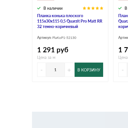
В наличии
В
Планка конька плоского
План
115х30х115 0,5 Quarzit Pro Matt RR
Quarz
32 темно-коричневый
кори
Артикул:
PlaKoP1-52130
Артик
1 291
руб
1 
Цена за м
Цена
-
+
-
В КОРЗИНУ