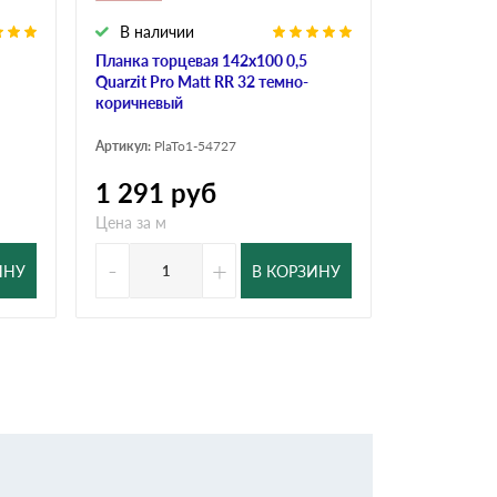
В наличии
В налич
Планка торцевая 142х100 0,5
Планка торц
Quarzit Pro Matt RR 32 темно-
Quarzit Pro
коричневый
коричневы
Артикул:
PlaTo1-54727
Артикул:
PlaT
1 291
руб
1 038
р
Цена за м
Цена за м
-
+
-
ИНУ
В КОРЗИНУ