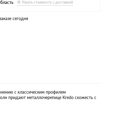
область
Узнать стоимость с доставкой
заказе сегодня
внению с классическим профилем
волн придают металлочерепице Kredo схожесть с