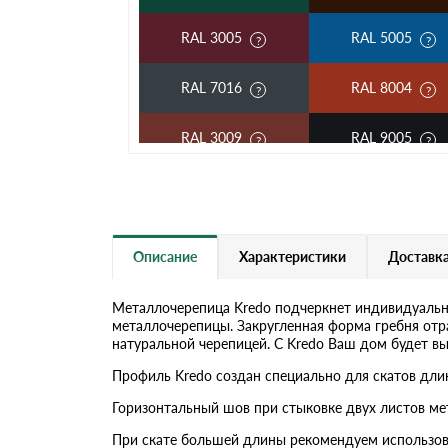
RAL 3005
RAL 5005
RAL 7016
RAL 8004
RAL 3009
RAL 9005
RAL 2004
RAL 5002
RAL 3003
RAL 6002
Описание
Характеристики
Доставка
RAL 7004
RAL 1014
Металлочерепица Kredo подчеркнет индивидуальн
металлочерепицы. Закругленная форма гребня отр
RAL 6019
RAL 9003
натуральной черепицей. С Kredo Ваш дом будет в
Профиль Kredo создан специально для скатов длин
RR 11
RR 29
Горизонтальный шов при стыковке двух листов ме
RR 33
При скате большей длины рекомендуем использов