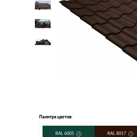
Черепица Он
Шифер
Шифер плос
Шифер 7-вол
Палитра цветов:
RAL 6005
RAL 8017