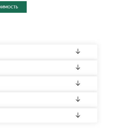
ТОИМОСТЬ
ленный товар был ненадлежащего качества,
ортную накладную.
редает заявку нашему логисту для оценки
16 Режим работы: с 8:00-21:00.