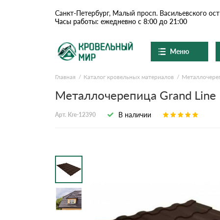
Санкт-Петербург, Малый просп. Васильевского ост
Часы работы: ежедневно с 8:00 до 21:00
Меню
Главная
Каталог кровельных материалов
Металлочере
Ондулин и шифер
О компании
Металлочерепица Grand Line 
Доставка и оплата
Цементно-песчаная чер
В наличии
Арт. Kre-12390
Шоу-рум
Сланцевая кровля
Вопросы-ответы
Доборные элементы
Акции
Отзывы
Ондулин
Документы
Контакты