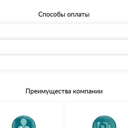
Способы оплаты
, возможна через системы электронных платежей.
иема материала после проверки качества и количества заказанного
15 и не более 19 символов
е номенклатуру товара, количество. После оплаты осуществляется 
щим банковским картам
Преимущества компании