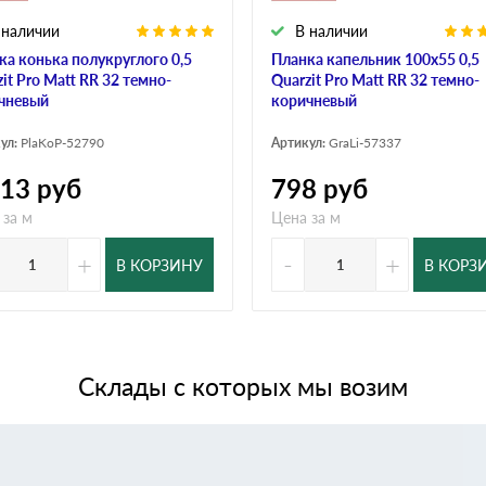
 наличии
В наличии
ка конька полукруглого 0,5
Планка капельник 100х55 0,5
it Pro Matt RR 32 темно-
Quarzit Pro Matt RR 32 темно-
чневый
коричневый
ул:
PlaKoP-52790
Артикул:
GraLi-57337
713
руб
798
руб
 за м
Цена за м
+
-
+
В КОРЗИНУ
В КОРЗ
Склады с которых мы возим