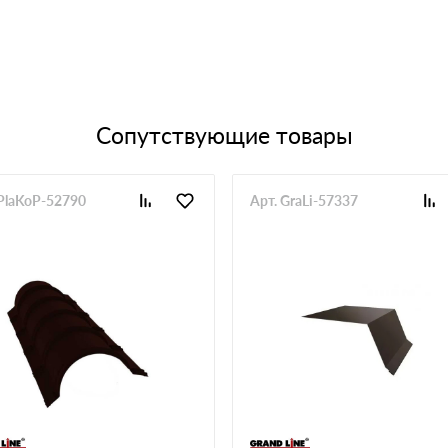
Сопутствующие товары
 PlaKoP-52790
Арт. GraLi-57337