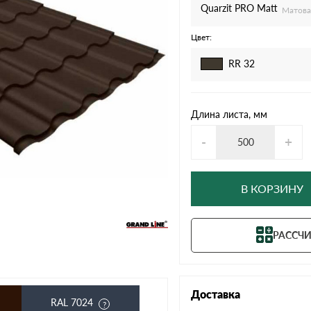
дулин
Ондулин Смарт
Quarzit PRO Matt
Матова
Цвет:
RR 32
кий
Шифер для грядок
Длина листа, мм
-
+
новой
В КОРЗИНУ
РАССЧИ
Доставка
RAL 7024