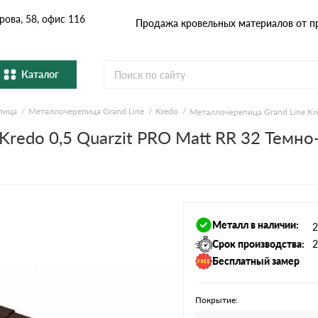
рова, 58, офис 116
Продажа кровельных материалов от п
Каталог
пица
Металлочерепица Grand Line
Kredo
Металлочерепица Grand Line Kr
Металлочерепица
Гибка
Cервисы расчёта
Kredo 0,5 Quarzit PRO Matt RR 32 Темн
Натуральная керамическая
епица
Фибро
черепица
Расчет кровли из металлочерепицы
Расчет софитов для кровли
Профнастил и штакетник
Водос
Расчет штакетника для забора
Металл в наличии:
2
Расчет фальцевой кровли
Комплектующие
Срок производства:
2
Бесплатный замер
Покрытие: