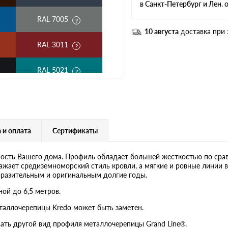
в Санкт-Петербург и Лен. 
RAL 7005
10 августа
доставка при 
RAL 3011
RAL 5021
RAL 1018
RAL 6020
 и оплата
Сертификаты
RAL 1015
ость Вашего дома. Профиль обладает большей жесткостью по сра
ажает средиземноморский стиль кровли, а мягкие и ровные линии 
RAL 9006
ыразительным и оригинальным долгие годы.
ой до 6,5 метров.
RR 23
таллочерепицы Kredo может быть заметен.
ать другой вид профиля металлочерепицы Grand Line®.