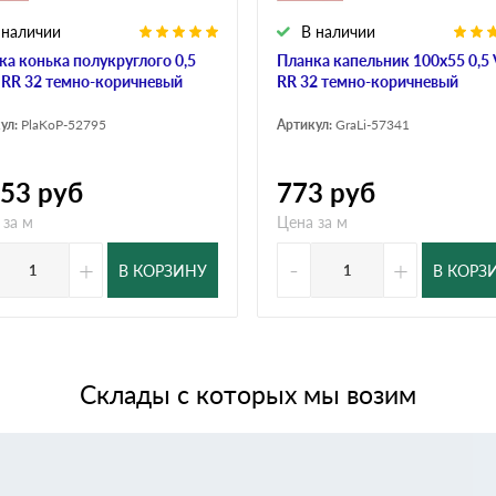
 наличии
В наличии
ка конька полукруглого 0,5
Планка капельник 100х55 0,5 
r RR 32 темно-коричневый
RR 32 темно-коричневый
ул:
PlaKoP-52795
Артикул:
GraLi-57341
653
руб
773
руб
 за м
Цена за м
+
-
+
В КОРЗИНУ
В КОРЗ
Склады с которых мы возим