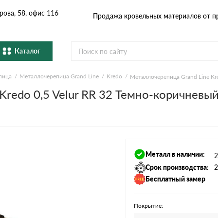
рова, 58, офис 116
Продажа кровельных материалов от п
Каталог
пица
Металлочерепица Grand Line
Kredo
Металлочерепица Grand Line Kr
Металлочерепица
Гибка
Cервисы расчёта
Kredo 0,5 Velur RR 32 Темно-коричневы
Натуральная керамическая
епица
Фибро
черепица
Расчет кровли из металлочерепицы
Расчет софитов для кровли
Профнастил и штакетник
Водос
Расчет штакетника для забора
Металл в наличии:
2
Расчет фальцевой кровли
Комплектующие
Срок производства:
2
Бесплатный замер
Покрытие: