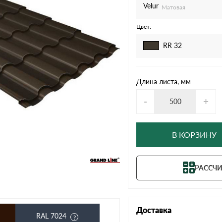
дулин
Ондулин Смарт
Velur
Матовая
Цвет:
RR 32
кий
Шифер для грядок
Длина листа, мм
-
+
новой
В КОРЗИНУ
РАССЧИ
Доставка
RAL 7024