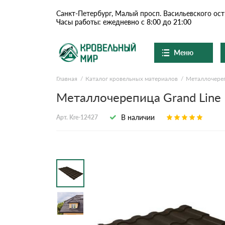
Санкт-Петербург, Малый просп. Васильевского ост
Часы работы: ежедневно с 8:00 до 21:00
Меню
Главная
Каталог кровельных материалов
Металлочере
Ондулин и шифер
О компании
Металлочерепица Grand Line 
Доставка и оплата
Цементно-песчаная чер
В наличии
Арт. Kre-12427
Шоу-рум
Сланцевая кровля
Вопросы-ответы
Доборные элементы
Акции
Отзывы
Ондулин
Документы
Контакты