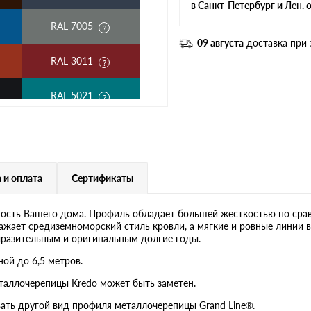
в Санкт-Петербург и Лен. 
RAL 7005
09 августа
доставка при 
RAL 3011
RAL 5021
RAL 1018
RAL 6020
 и оплата
Сертификаты
RAL 1015
ость Вашего дома. Профиль обладает большей жесткостью по сра
ажает средиземноморский стиль кровли, а мягкие и ровные линии 
RAL 9006
ыразительным и оригинальным долгие годы.
ой до 6,5 метров.
RR 23
таллочерепицы Kredo может быть заметен.
ать другой вид профиля металлочерепицы Grand Line®.