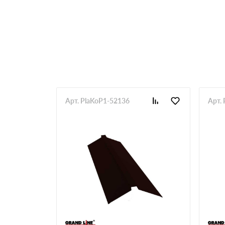
Арт. PlaKoP1-52136
Арт.