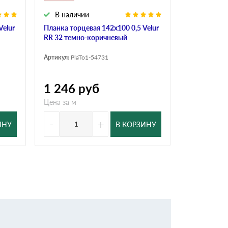
В наличии
В налич
Velur
Планка торцевая 142х100 0,5 Velur
Планка торц
RR 32 темно-коричневый
RR 32 темн
Артикул:
PlaTo1-54731
Артикул:
PlaT
1 246
руб
150
ру
Цена за м
Цена за м
-
+
-
ИНУ
В КОРЗИНУ