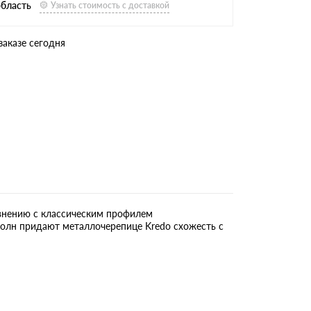
область
Узнать стоимость с доставкой
заказе сегодня
внению с классическим профилем
волн придают металлочерепице Kredo схожесть с