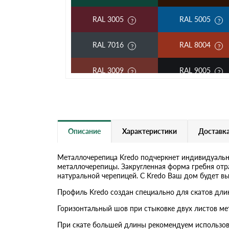
RAL 3005
RAL 5005
RAL 7016
RAL 8004
RAL 3009
RAL 9005
RAL 2004
RAL 5002
RAL 3003
RAL 6002
Описание
Характеристики
Доставка
RAL 7004
RAL 1014
Металлочерепица Kredo подчеркнет индивидуальн
металлочерепицы. Закругленная форма гребня отр
RAL 6019
RAL 9003
натуральной черепицей. С Kredo Ваш дом будет в
Профиль Kredo создан специально для скатов длин
RR 11
RR 29
Горизонтальный шов при стыковке двух листов ме
RR 33
При скате большей длины рекомендуем использов