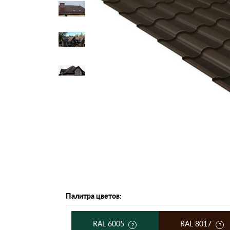
Черепица Он
Шифер
Шифер плос
Шифер 7-вол
Палитра цветов:
RAL 6005
RAL 8017