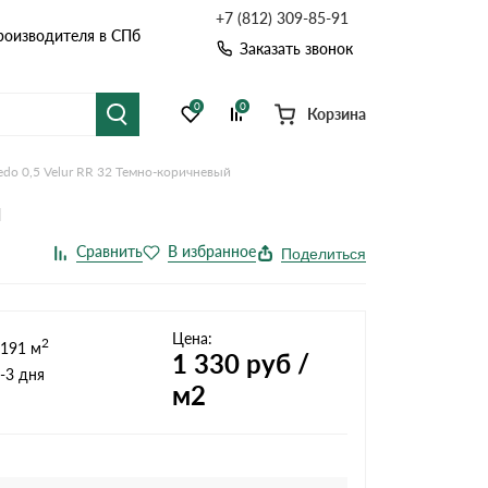
+7 (812) 309-85-91
роизводителя в СПб
Заказать звонок
0
0
Корзина
edo 0,5 Velur RR 32 Темно-коричневый
я черепица
Рулонная кровля
й
цементная черепица
Фальцевая кровля
Расчет кровли из профнастила
Поделиться
Расчет водостока
точные системы
Софиты
Расчет кровли
Цена:
2
191 м
Расчет забора
1 330
руб /
-3 дня
м2
Комплектующие д