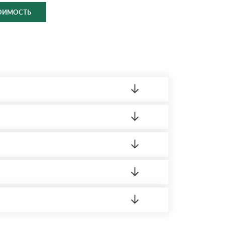
ТОИМОСТЬ
ленный товар был ненадлежащего качества,
ортную накладную.
редает заявку нашему логисту для оценки
16 Режим работы: с 8:00-21:00.