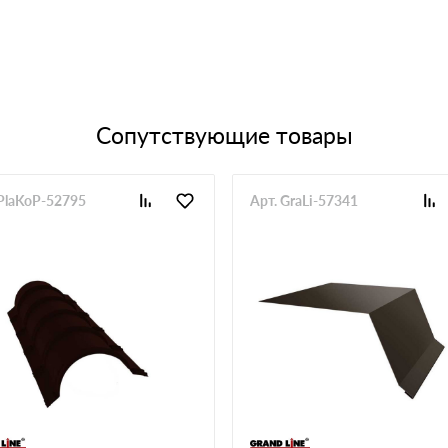
Сопутствующие товары
 PlaKoP-52795
Арт. GraLi-57341