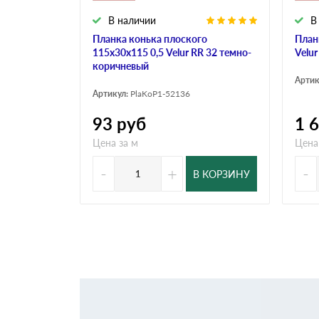
В наличии
В
Планка конька плоского
План
115х30х115 0,5 Velur RR 32 темно-
Velu
коричневый
Артик
Артикул:
PlaKoP1-52136
93
руб
1 
Цена за м
Цена
-
+
-
В КОРЗИНУ