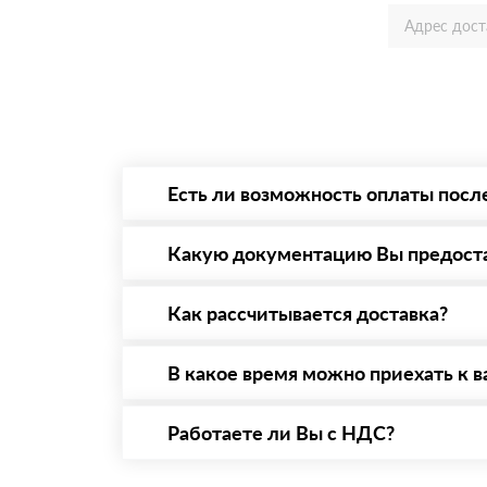
Есть ли возможность оплаты посл
Да. Самый распространенный способ оплаты 
то Вы вправе от него отказаться.
Какую документацию Вы предост
С каждой товарной позицией мы предоставл
Как рассчитывается доставка?
После оформления заявки с Вами свяжется п
стоимости и сроков доставки, которые впос
В какое время можно приехать к в
Вы можете приехать к нам в офис по адресу:
Работаете ли Вы с НДС?
Да, мы работаем с НДС 20% — то есть на о