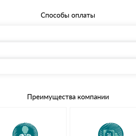
Способы оплаты
, возможна через системы электронных платежей.
иема материала после проверки качества и количества заказанного
15 и не более 19 символов
е номенклатуру товара, количество. После оплаты осуществляется 
щим банковским картам
Преимущества компании