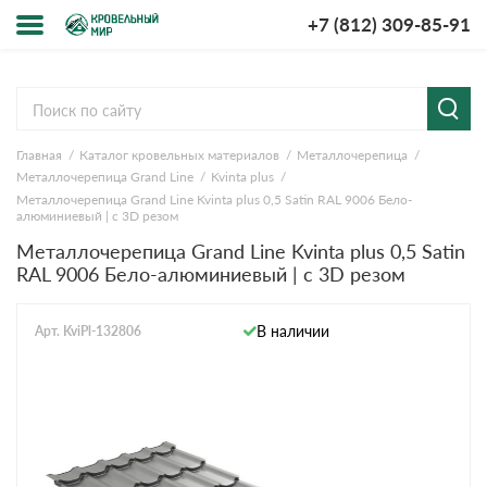
+7 (812) 309-85-91
Меню
Cервисы расчёта
мпании
Главная
Каталог кровельных материалов
Металлочерепица
Расчет кровли из
Расчет
ставка и
Металлочерепица Grand Line
Kvinta plus
металлочерепицы
кровли из
лата
профнастила
Металлочерепица Grand Line Kvinta plus 0,5 Satin RAL 9006 Бело-
алюминиевый | с 3D резом
у-рум
Расчет софитов
Расчет
для кровли
водостока
Металлочерепица Grand Line Kvinta plus 0,5 Satin
просы-
RAL 9006 Бело-алюминиевый | с 3D резом
Расчет
Расчет
веты
штакетника для
кровли
забора
ции
В наличии
Арт. KviPl-132806
Расчет фальцевой
Расчет
кровли
забора
зывы
кументы
нтакты