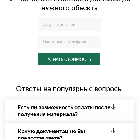
нужного объекта
УЗНАТЬ СТОИМОСТЬ
Ответы на популярные вопросы
Есть ли возможность оплаты после
получения материала?
Да. Самый распространенный способ оплаты у нас
- оплата по факту получения товара. При этом,
Какую документацию Вы
если доставленный товар был ненадлежащего
предоставляете?