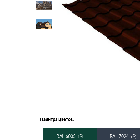
Черепица Он
Шифер
Шифер плос
Шифер 7-вол
Палитра цветов:
RAL 6005
RAL 7024