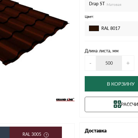
дулин
Ондулин Смарт
Drap ST
Матовая
Цвет:
RAL 8017
кий
Шифер для грядок
Длина листа, мм
-
+
новой
В КОРЗИНУ
РАССЧИ
Доставка
RAL 3005