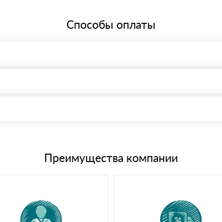
Способы оплаты
, возможна через системы электронных платежей.
иема материала после проверки качества и количества заказанного
15 и не более 19 символов
е номенклатуру товара, количество. После оплаты осуществляется 
щим банковским картам
Преимущества компании