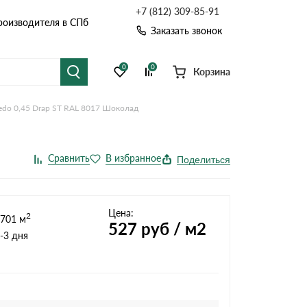
+7 (812) 309-85-91
роизводителя в СПб
Заказать звонок
0
0
Корзина
edo 0,45 Drap ST RAL 8017 Шоколад
я черепица
Рулонная кровля
цементная черепица
Фальцевая кровля
Расчет кровли из профнастила
Поделиться
Расчет водостока
точные системы
Софиты
Расчет кровли
Цена:
2
701 м
Расчет забора
527
руб / м2
-3 дня
Комплектующие д