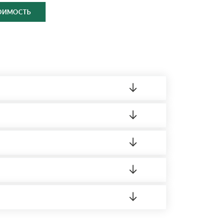
ТОИМОСТЬ
ленный товар был ненадлежащего качества,
ортную накладную.
редает заявку нашему логисту для оценки
16 Режим работы: с 8:00-21:00.