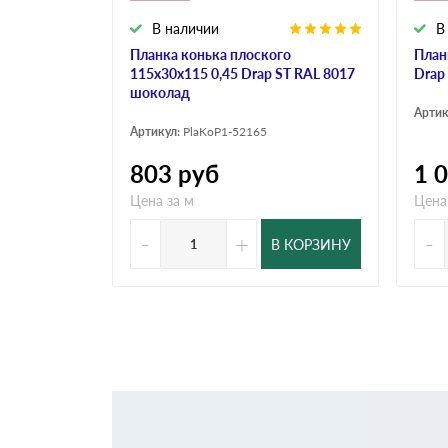
В наличии
В
Планка конька плоского
План
115х30х115 0,45 Drap ST RAL 8017
Drap
шоколад
Артик
Артикул:
PlaKoP1-52165
803
руб
1 
Цена за м
Цена
-
+
-
В КОРЗИНУ