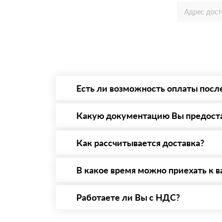
Есть ли возможность оплаты посл
Да. Самый распространенный способ оплаты 
то Вы вправе от него отказаться.
Какую документацию Вы предост
С каждой товарной позицией мы предоставл
Как рассчитывается доставка?
После оформления заявки с Вами свяжется п
стоимости и сроков доставки, которые впос
В какое время можно приехать к в
Вы можете приехать к нам в офис по адресу:
Работаете ли Вы с НДС?
Да, мы работаем с НДС 20% — то есть на о