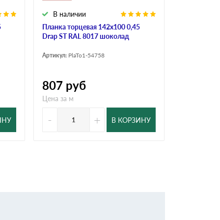
В наличии
В налич
5
Планка торцевая 142х100 0,45
Планка торц
Drap ST RAL 8017 шоколад
ST RAL 801
Артикул:
PlaTo1-54758
Артикул:
PlaT
807
руб
647
ру
Цена за м
Цена за м
-
+
-
ИНУ
В КОРЗИНУ