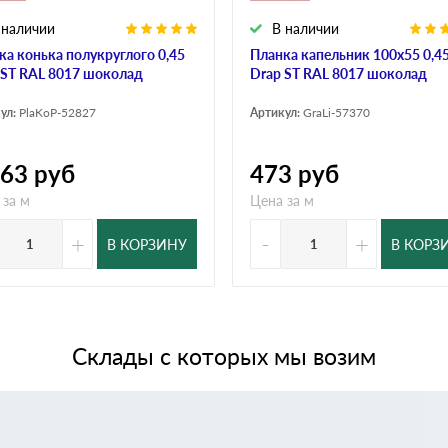
 наличии
В наличии
ка конька полукруглого 0,45
Планка капельник 100х55 0,4
 ST RAL 8017 шоколад
Drap ST RAL 8017 шоколад
ул:
PlaKoP-52827
Артикул:
GraLi-57370
063
руб
473
руб
 за м
Цена за м
+
-
+
В КОРЗИНУ
В КОРЗ
Склады с которых мы возим