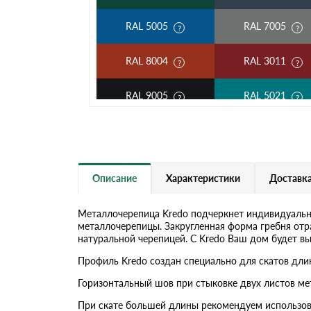
RAL 5005
RAL 7005
RAL 8004
RAL 3011
RAL 9005
RAL 5021
RAL 5002
RAL 1018
RAL 6002
RAL 6020
Описание
Характеристики
Доставка
RAL 1014
RAL 1015
Металлочерепица Kredo подчеркнет индивидуальн
металлочерепицы. Закругленная форма гребня отр
RAL 9003
RAL 9006
натуральной черепицей. С Kredo Ваш дом будет в
Профиль Kredo создан специально для скатов длин
RR 11
RR 29
Горизонтальный шов при стыковке двух листов ме
RR 33
При скате большей длины рекомендуем использов