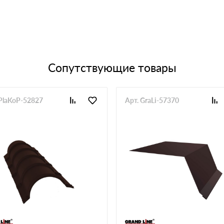
Сопутствующие товары
 PlaKoP-52827
Арт. GraLi-57370