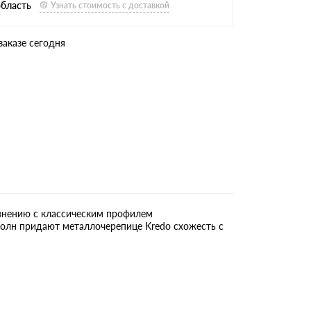
область
Узнать стоимость с доставкой
заказе сегодня
внению с классическим профилем
волн придают металлочерепице Kredo схожесть с