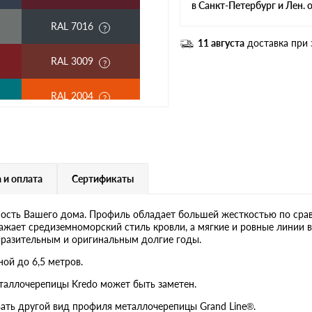
в Санкт-Петербург и Лен. 
RAL 7016
11 августа
доставка при 
RAL 3009
RAL 2004
RAL 3003
RAL 7004
 и оплата
Сертификаты
RAL 6019
ость Вашего дома. Профиль обладает большей жесткостью по сра
ажает средиземноморский стиль кровли, а мягкие и ровные линии 
RR 32
ыразительным и оригинальным долгие годы.
ой до 6,5 метров.
RR 23
таллочерепицы Kredo может быть заметен.
ать другой вид профиля металлочерепицы Grand Line®.