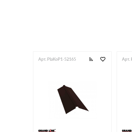
Арт. PlaKoP1-52165
Арт.