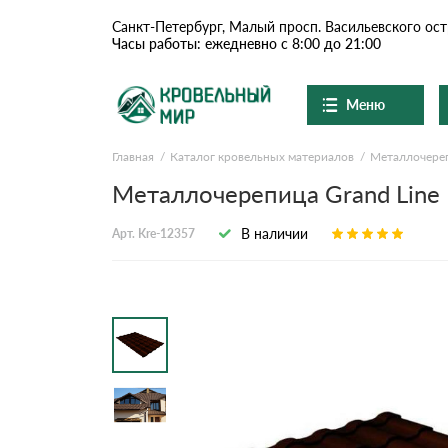
Санкт-Петербург, Малый просп. Васильевского ост
Часы работы: ежедневно с 8:00 до 21:00
Меню
Главная
Каталог кровельных материалов
Металлочере
Ондулин и шифер
О компании
Металлочерепица Grand Line 
Доставка и оплата
Цементно-песчаная чер
В наличии
Арт. Kre-12357
Шоу-рум
Сланцевая кровля
Вопросы-ответы
Доборные элементы
Акции
Отзывы
Ондулин
Документы
Контакты