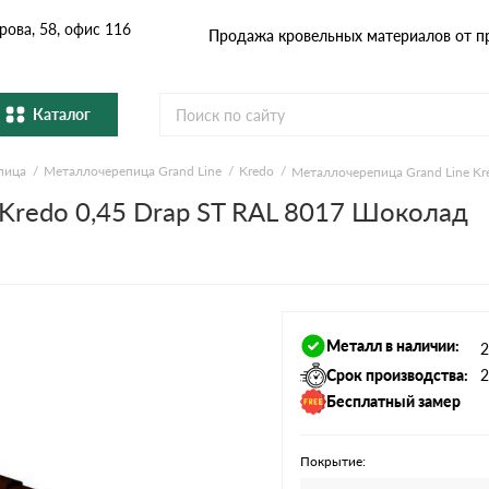
рова, 58, офис 116
Продажа кровельных материалов от п
Каталог
пица
Металлочерепица Grand Line
Kredo
Металлочерепица Grand Line Kr
Металлочерепица
Гибка
Cервисы расчёта
Kredo 0,45 Drap ST RAL 8017 Шоколад
Натуральная керамическая
епица
Фибро
черепица
Расчет кровли из металлочерепицы
Расчет софитов для кровли
Профнастил и штакетник
Водос
Расчет штакетника для забора
Металл в наличии:
2
Расчет фальцевой кровли
Комплектующие
Срок производства:
2
Бесплатный замер
Покрытие: